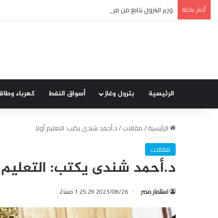
أخبار عاجلة
وزير البترول يتابع من مركز التحكم القومي في شبكة الغاز انتظام تأ
الرئيسية
بترول وغاز
أسواق النفط
كهرباء وطاق
الرئيسية
/
مقالات
/
د.أحمد شندى يكتب: التعليم أولا
مقالات
د.أحمد شندى يكتب: التعليم أ
استثمار مصر
2023/08/26 1:25:29 مساءً