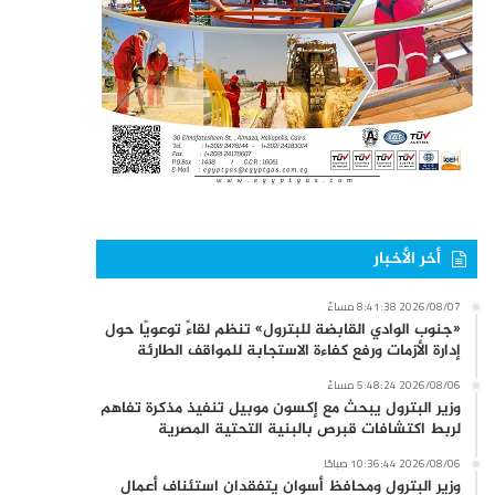
أخر الأخبار
2026/08/07 8:41:38 مساءً
«جنوب الوادي القابضة للبترول» تنظم لقاءً توعويًا حول
إدارة الأزمات ورفع كفاءة الاستجابة للمواقف الطارئة
2026/08/06 5:48:24 مساءً
وزير البترول يبحث مع إكسون موبيل تنفيذ مذكرة تفاهم
لربط اكتشافات قبرص بالبنية التحتية المصرية
2026/08/06 10:36:44 صباحًا
وزير البترول ومحافظ أسوان يتفقدان استئناف أعمال