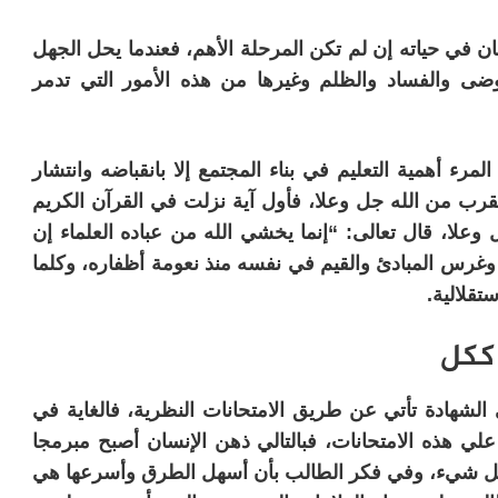
سان في حياته إن لم تكن المرحلة الأهم، فعندما يحل الجهل
وضى والفساد والظلم وغيرها من هذه الأمور التي تدمر
مرء أهمية التعليم في بناء المجتمع إلا بانقباضه وانتشار
تقرب من الله جل وعلا، فأول آية نزلت في القرآن الكريم
 وعلا، قال تعالى: “إنما يخشي الله من عباده العلماء إن
 صقل شخصية الفرد وغرس المبادئ والقيم في نفسه منذ نعومة أظفاره، وكلما
تقلالية.
 ككل
 الشهادة تأتي عن طريق الامتحانات النظرية، فالغاية في
ي هذه الامتحانات، فبالتالي ذهن الإنسان أصبح مبرمجا
 شيء، وفي فكر الطالب بأن أسهل الطرق وأسرعها هي