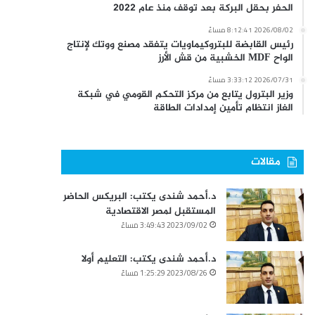
الحفر بحقل البركة بعد توقف منذ عام 2022
2026/08/02 8:12:41 مساءً
رئيس القابضة للبتروكيماويات يتفقد مصنع ووتك لإنتاج
الواح MDF الخشبية من قش الأرز
2026/07/31 3:33:12 مساءً
وزير البترول يتابع من مركز التحكم القومي في شبكة
الغاز انتظام تأمين إمدادات الطاقة
مقالات
د.أحمد شندى يكتب: البريكس الحاضر
المستقبل لمصر الاقتصادية
2023/09/02 3:49:43 مساءً
د.أحمد شندى يكتب: التعليم أولا
2023/08/26 1:25:29 مساءً