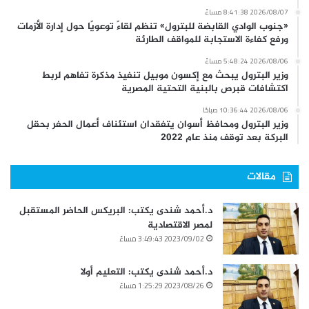
2026/08/07 8:41:38 مساءً
«جنوب الوادي القابضة للبترول» تنظم لقاءً توعويًا حول إدارة الأزمات
ورفع كفاءة الاستجابة للمواقف الطارئة
2026/08/06 5:48:24 مساءً
وزير البترول يبحث مع إكسون موبيل تنفيذ مذكرة تفاهم لربط
اكتشافات قبرص بالبنية التحتية المصرية
2026/08/06 10:36:44 صباحًا
وزير البترول ومحافظ أسوان يتفقدان استئناف أعمال الحفر بحقل
البركة بعد توقف منذ عام 2022
مقالات
د.أحمد شندى يكتب: البريكس الحاضر المستقبل
لمصر الاقتصادية
2023/09/02 3:49:43 مساءً
د.أحمد شندى يكتب: التعليم أولا
2023/08/26 1:25:29 مساءً