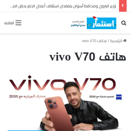
رئيس القابضة للبتروكيماويات يتفقد مصنع ووتك لإنتاج الواح MDF الخشبية من قش الأرز
بحث عن
القائمة
الرئيسية
/
هاتف vivo V70
هاتف vivo V70