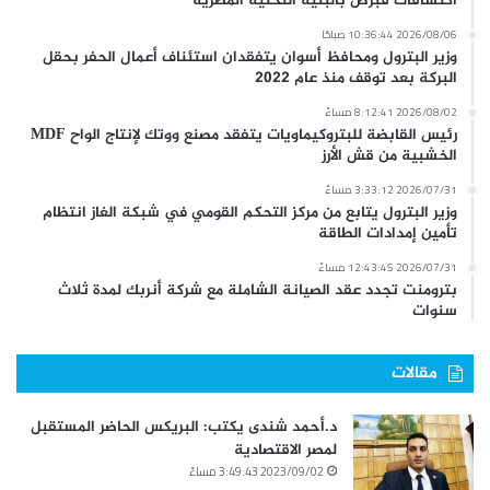
اكتشافات قبرص بالبنية التحتية المصرية
2026/08/06 10:36:44 صباحًا
وزير البترول ومحافظ أسوان يتفقدان استئناف أعمال الحفر بحقل
البركة بعد توقف منذ عام 2022
2026/08/02 8:12:41 مساءً
رئيس القابضة للبتروكيماويات يتفقد مصنع ووتك لإنتاج الواح MDF
الخشبية من قش الأرز
2026/07/31 3:33:12 مساءً
وزير البترول يتابع من مركز التحكم القومي في شبكة الغاز انتظام
تأمين إمدادات الطاقة
2026/07/31 12:43:45 مساءً
بترومنت تجدد عقد الصيانة الشاملة مع شركة أنربك لمدة ثلاث
سنوات
مقالات
د.أحمد شندى يكتب: البريكس الحاضر المستقبل
لمصر الاقتصادية
2023/09/02 3:49:43 مساءً