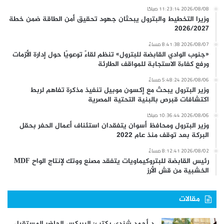
2026/08/08 11:23:14 صباحًا
وزيرا التخطيط والبترول يبحثان جهود تحقيق أمن الطاقة ضمن خطة
2026/2027
2026/08/07 8:41:38 مساءً
«جنوب الوادي القابضة للبترول» تنظم لقاءً توعويًا حول إدارة الأزمات
ورفع كفاءة الاستجابة للمواقف الطارئة
2026/08/06 5:48:24 مساءً
وزير البترول يبحث مع إكسون موبيل تنفيذ مذكرة تفاهم لربط
اكتشافات قبرص بالبنية التحتية المصرية
2026/08/06 10:36:44 صباحًا
وزير البترول ومحافظ أسوان يتفقدان استئناف أعمال الحفر بحقل
البركة بعد توقف منذ عام 2022
2026/08/02 8:12:41 مساءً
رئيس القابضة للبتروكيماويات يتفقد مصنع ووتك لإنتاج الواح MDF
الخشبية من قش الأرز
مقالات
د.أحمد شندى يكتب: البريكس الحاضر المستقبل