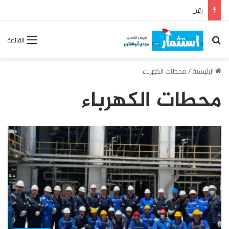
رئيس القابضة للبتروكيماويات يتفقد مصنع ووتك لإنتاج الواح MDF الخشبية من قش الأرز
بحث عن
القائمة
الرئيسية
/
محطات الكهرباء
محطات الكهرباء