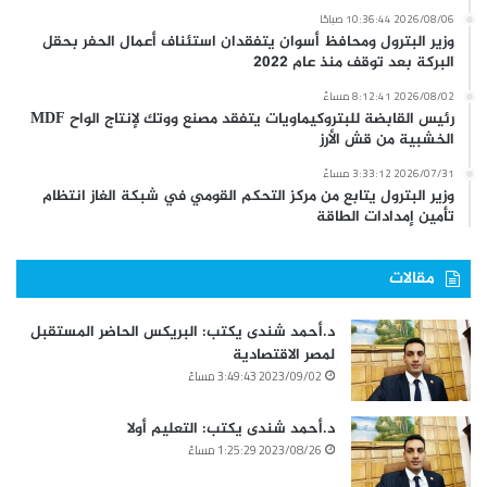
2026/08/06 10:36:44 صباحًا
وزير البترول ومحافظ أسوان يتفقدان استئناف أعمال الحفر بحقل
البركة بعد توقف منذ عام 2022
2026/08/02 8:12:41 مساءً
رئيس القابضة للبتروكيماويات يتفقد مصنع ووتك لإنتاج الواح MDF
الخشبية من قش الأرز
2026/07/31 3:33:12 مساءً
وزير البترول يتابع من مركز التحكم القومي في شبكة الغاز انتظام
تأمين إمدادات الطاقة
مقالات
د.أحمد شندى يكتب: البريكس الحاضر المستقبل
لمصر الاقتصادية
2023/09/02 3:49:43 مساءً
د.أحمد شندى يكتب: التعليم أولا
2023/08/26 1:25:29 مساءً