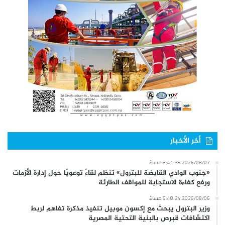
أخر الأخبار
2026/08/07 8:41:38 مساءً
«جنوب الوادي القابضة للبترول» تنظم لقاءً توعويًا حول إدارة الأزمات
ورفع كفاءة الاستجابة للمواقف الطارئة
2026/08/06 5:48:24 مساءً
وزير البترول يبحث مع إكسون موبيل تنفيذ مذكرة تفاهم لربط
اكتشافات قبرص بالبنية التحتية المصرية