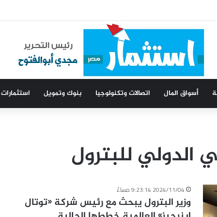
ت
ة
أسواق المال
اتصالات وتكنولوجيا
بنوك وتمويل
استثمارات
 الدولي للبترول
2024/11/04 9:23:14 مساءً
وزير البترول يبحث مع رئيس شركة «توتال
إينرجيز» العالمية خططها الحالية