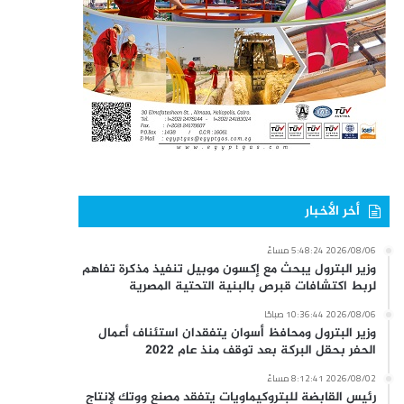
أخر الأخبار
2026/08/06 5:48:24 مساءً
وزير البترول يبحث مع إكسون موبيل تنفيذ مذكرة تفاهم
لربط اكتشافات قبرص بالبنية التحتية المصرية
2026/08/06 10:36:44 صباحًا
وزير البترول ومحافظ أسوان يتفقدان استئناف أعمال
الحفر بحقل البركة بعد توقف منذ عام 2022
2026/08/02 8:12:41 مساءً
رئيس القابضة للبتروكيماويات يتفقد مصنع ووتك لإنتاج