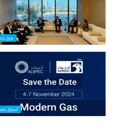
بترول وغا
أسواق النف