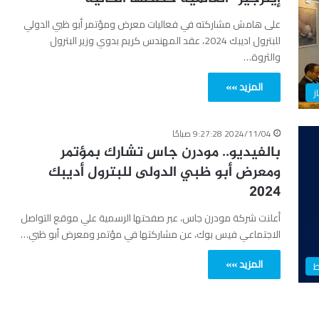
على هامش مشاركته في فعاليات معرض ومؤتمر أبو ظبي الدولي
للبترول اديبك 2024، عقد المهندس كريم بدوي وزير البترول
والثروة…
المزيد »»
ز
2024/11/04 9:27:28 صباحًا
بالفيديو.. مودرن جاس تشارك بمؤتمر
ومعرض أبو ظبي الدولى للبترول أديبك
2024
أعلنت شركة مودرن جاس، عبر صفحتها الرسمية علي موقع التواصل
الاجتماعي فيس بوك، عن مشاركتها في مؤتمر ومعرض أبو ظبي…
المزيد »»
ط