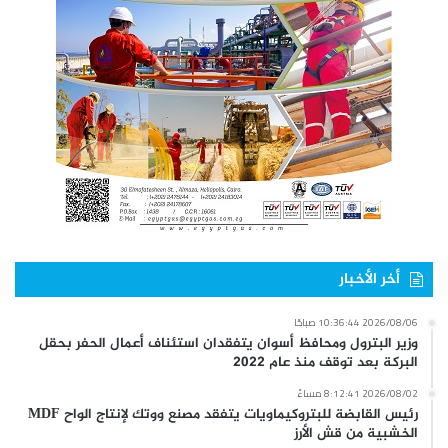
أخر الأخبار
2026/08/06 10:36:44 صباحًا
وزير البترول ومحافظ أسوان يتفقدان استئناف أعمال الحفر بحقل
البركة بعد توقف منذ عام 2022
2026/08/02 8:12:41 مساءً
رئيس القابضة للبتروكيماويات يتفقد مصنع ووتك لإنتاج الواح MDF
الخشبية من قش الأرز