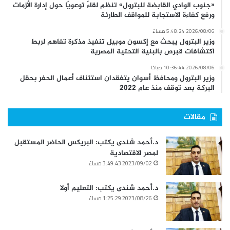
«جنوب الوادي القابضة للبترول» تنظم لقاءً توعويًا حول إدارة الأزمات
ورفع كفاءة الاستجابة للمواقف الطارئة
2026/08/06 5:48:24 مساءً
وزير البترول يبحث مع إكسون موبيل تنفيذ مذكرة تفاهم لربط
اكتشافات قبرص بالبنية التحتية المصرية
2026/08/06 10:36:44 صباحًا
وزير البترول ومحافظ أسوان يتفقدان استئناف أعمال الحفر بحقل
البركة بعد توقف منذ عام 2022
مقالات
د.أحمد شندى يكتب: البريكس الحاضر المستقبل
لمصر الاقتصادية
2023/09/02 3:49:43 مساءً
د.أحمد شندى يكتب: التعليم أولا
2023/08/26 1:25:29 مساءً