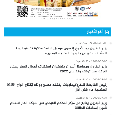
أخر الأخبار
2026/08/06 5:48:24 مساءً
وزير البترول يبحث مع إكسون موبيل تنفيذ مذكرة تفاهم لربط
اكتشافات قبرص بالبنية التحتية المصرية
2026/08/06 10:36:44 صباحًا
وزير البترول ومحافظ أسوان يتفقدان استئناف أعمال الحفر بحقل
البركة بعد توقف منذ عام 2022
2026/08/02 8:12:41 مساءً
رئيس القابضة للبتروكيماويات يتفقد مصنع ووتك لإنتاج الواح MDF
الخشبية من قش الأرز
2026/07/31 3:33:12 مساءً
وزير البترول يتابع من مركز التحكم القومي في شبكة الغاز انتظام
تأمين إمدادات الطاقة