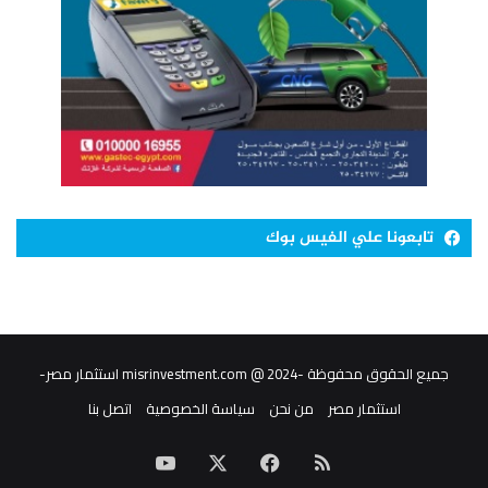
تابعونا علي الفيس بوك
جميع الحقوق محفوظة -misrinvestment.com @ 2024 استثمار مصر-
استثمار مصر
من نحن
سياسة الخصوصية
اتصل بنا
ملخص
‫X
فيسبوك
‫YouTube