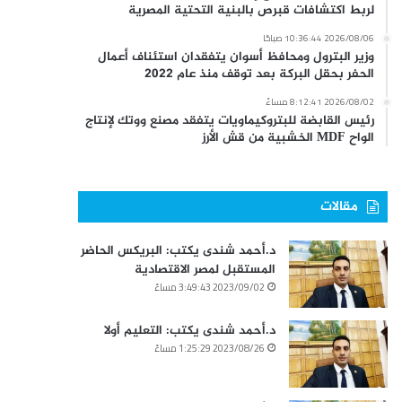
لربط اكتشافات قبرص بالبنية التحتية المصرية
2026/08/06 10:36:44 صباحًا
وزير البترول ومحافظ أسوان يتفقدان استئناف أعمال
الحفر بحقل البركة بعد توقف منذ عام 2022
2026/08/02 8:12:41 مساءً
رئيس القابضة للبتروكيماويات يتفقد مصنع ووتك لإنتاج
الواح MDF الخشبية من قش الأرز
مقالات
د.أحمد شندى يكتب: البريكس الحاضر
المستقبل لمصر الاقتصادية
2023/09/02 3:49:43 مساءً
د.أحمد شندى يكتب: التعليم أولا
2023/08/26 1:25:29 مساءً