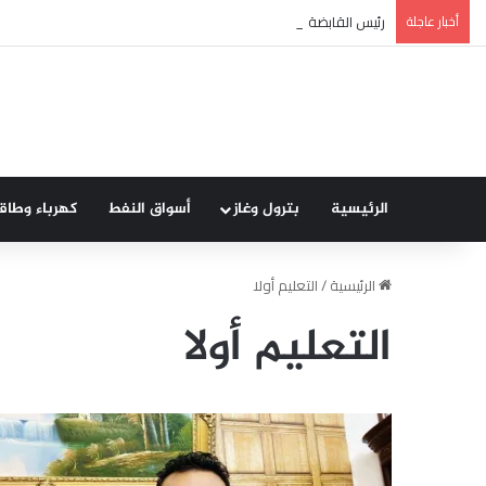
أخبار عاجلة
رئيس القابضة للبتروكيماويات يتفقد مصنع ووتك لإنتاج الواح MDF الخشبية من قش الأرز
الرئيسية
بترول وغاز
أسواق النفط
كهرباء وطاق
الرئيسية
/
التعليم أولا
التعليم أولا