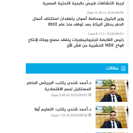
لربط اكتشافات قبرص بالبنية التحتية المصرية
2026/08/06 10:36:44 صباحًا
وزير البترول ومحافظ أسوان يتفقدان استئناف أعمال
الحفر بحقل البركة بعد توقف منذ عام 2022
2026/08/02 8:12:41 مساءً
رئيس القابضة للبتروكيماويات يتفقد مصنع ووتك لإنتاج
الواح MDF الخشبية من قش الأرز
مقالات
د.أحمد شندى يكتب: البريكس الحاضر
المستقبل لمصر الاقتصادية
2023/09/02 3:49:43 مساءً
د.أحمد شندى يكتب: التعليم أولا
2023/08/26 1:25:29 مساءً