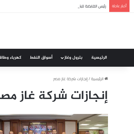
أخبار عاجلة
رئيس القابضة للبتروكيماويات يتفقد مصنع ووتك لإنتاج الواح MDF الخشبية من قش الأرز
الرئيسية
بترول وغاز
أسواق النفط
كهرباء وطاق
الرئيسية
/
إنجازات شركة غاز مصر
إنجازات شركة غاز مصر