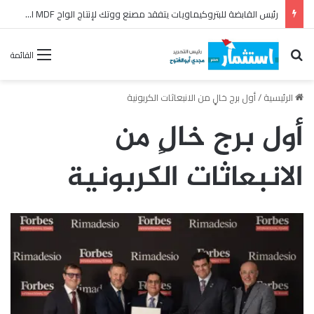
رئيس القابضة للبتروكيماويات يتفقد مصنع ووتك لإنتاج الواح MDF الخشبية من قش الأرز
بحث عن
القائمة
الرئيسية
/
أول برج خالٍ من الانبعاثات الكربونية
أول برج خالٍ من
الانبعاثات الكربونية