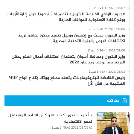
2026/08/07 8:41:38 مساءً
«جنوب الوادي القابضة للبترول» تنظم لقاءً توعويًا حول إدارة الأزمات
ورفع كفاءة الاستجابة للمواقف الطارئة
2026/08/06 5:48:24 مساءً
وزير البترول يبحث مع إكسون موبيل تنفيذ مذكرة تفاهم لربط
اكتشافات قبرص بالبنية التحتية المصرية
2026/08/06 10:36:44 صباحًا
وزير البترول ومحافظ أسوان يتفقدان استئناف أعمال الحفر بحقل
البركة بعد توقف منذ عام 2022
2026/08/02 8:12:41 مساءً
رئيس القابضة للبتروكيماويات يتفقد مصنع ووتك لإنتاج الواح MDF
الخشبية من قش الأرز
مقالات
د.أحمد شندى يكتب: البريكس الحاضر المستقبل
لمصر الاقتصادية
2023/09/02 3:49:43 مساءً