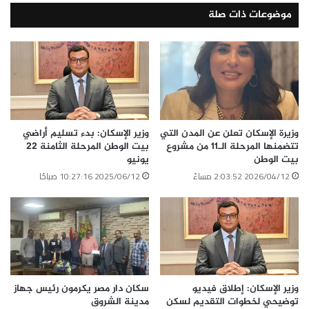
موضوعات ذات صلة
وزيرة الإسكان تعلن عن المدن التي
وزير الإسكان: بدء تسليم أراضي
تتضمنها المرحلة الـ11 من مشروع
بيت الوطن المرحلة الثامنة 22
بيت الوطن
يونيو
2026/04/12 2:03:52 مساءً
2025/06/12 10:27:16 صباحًا
وزير الإسكان: إطلاق فيديو
سكان دار مصر يكرمون رئيس جهاز
توضيحي لخطوات التقديم لسكن
مدينة الشروق