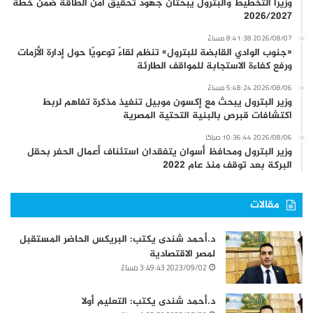
وزيرا التخطيط والبترول يبحثان جهود تحقيق أمن الطاقة ضمن خطة
2026/2027
2026/08/07 8:41:38 مساءً
«جنوب الوادي القابضة للبترول» تنظم لقاءً توعويًا حول إدارة الأزمات
ورفع كفاءة الاستجابة للمواقف الطارئة
2026/08/06 5:48:24 مساءً
وزير البترول يبحث مع إكسون موبيل تنفيذ مذكرة تفاهم لربط
اكتشافات قبرص بالبنية التحتية المصرية
2026/08/06 10:36:44 صباحًا
وزير البترول ومحافظ أسوان يتفقدان استئناف أعمال الحفر بحقل
البركة بعد توقف منذ عام 2022
مقالات
د.أحمد شندى يكتب: البريكس الحاضر المستقبل
لمصر الاقتصادية
2023/09/02 3:49:43 مساءً
د.أحمد شندى يكتب: التعليم أولا