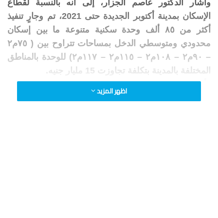
وأشار الدكتور عاصم الجزار، إلى أنه بالنسبة لقطاع
الإسكان بمدينة أكتوبر الجديدة حتى 2021، تم وجارٍ تنفيذ
أكثر من ٨٥ ألف وحدة سكنية متنوعة ما بين إسكان
محدودي ومتوسطي الدخل بمساحات تتراوح بين ( ٧٥م٢
– ٩٠م٢ – ١٠٨م٢ – ١١٥م٢ – ١١٧م٢) للوحدة بالمناطق
المختلفة بالمدينة بتكلفة تجاوزت 15 مليار جنيه.
وأوضح المهندس محمد عبدالمقصود، رئيس جهاز تنمية
اظهر المزيد
مدينة أكتوبر الجديدة، أنه تم الانتهاء من تنفيذ حوالي ٤٧
ألف وحدة سكنية لمحدودي الدخل ضمن المبادرة الرئاسية
سكن لكل المصريين، كما تم تسليم حوالي ٢٨ ألف وحدة
سكنية للحاجزين حتى الآن، بجانب الانتهاء من تنفيذ 177
عمارة سكنية تضم 4236 وحدة سكنية لمتوسطي الدخل
نموذج ” سكن مصر ” يتخللها 36 وحدة إدارية و 12 وحدة
تجارية لتوفير الخدمات للحاجزين بالمشروع.
وفيما يخص المشروعات الخدمية حتى 2021، أضاف
رئيس جهاز تنمية مدينة أكتوبر الجديدة، أنه تم الانتهاء من