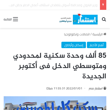
رئيس القابضة للبتروكيماويات يتفقد مصنع ووتك لإنتاج الواح MDF الخشبية من قش الأرز
بحث عن
القائمة
الرئيسية
/
اتصالات وتكنولوجيا
أهم الأخبار
إسكان وأراضى
٨٥ ألف وحدة سكنية لمحدودي
ومتوسطي الدخل فى أكتوبر
الجديدة
استثمار مصر
2022/01/01 11:55:31 صباحًا