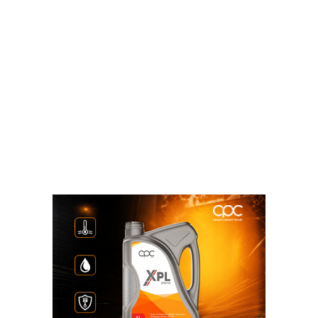
تنفيذ ١٣ مدرسة ما بين تعليم أساسي وثانوي بالقطاعات
المختلفة، ومنها منطقة الـ٨٠٠ فدان والمنطقة السادسة
ابني بيتك، بالإضافة لمدرسة سكن مصر، وتم تشغيل 7
مدارس منها، وجارٍ تنفيذ ٣ مدارس أخرى وتشمل: مدرسة
بقطاع د بمنطقة الـ٨٠٠ فدان ومدرستين بمشروع إسكان
غرب المطار.