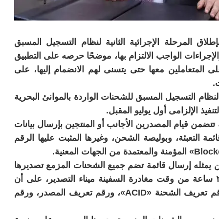
إطلاق المرحلة الإجرائية الثانية لنظام التسجيل المسبق
وابط والإجراءات الواجب الالتزام بها، موضحًا حرصه على التطبيق
لى المتعاملين معها حتى يتسنى لهم الانضمام إليها، على
.
ى لنظام التسجيل المسبق للشحنات الواردة بالموانئ البحرية
تنفيذ الإلزامى أول يوليو المقبل.
نية تتضمن قيام المصدرين الأجانب أو المنتجين بإرسال بيانات
قائمة التعبئة، وبوليصة الشحن، وغيرها المثبت عليها الرقم
من يمثله إرسال قائمة تضم جميع الشحنات المزمع تصديرها
إلى مصر بصورة إلكترونية خلال مدة لا تتجاوز ٢٤ ساعة من وقت مغادرة السفينة ميناء التصدير، على أن
تتضمن بيانات كل شحنة رقم بوليصة الشحن، ورقم تعريف الشحنة «ACID»، ورقم تعريف المصدر، ورقم