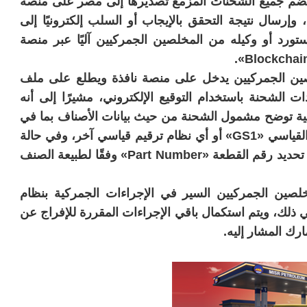
لتي تضم جميع الشحنات المزمع تصديرها إلى مصر على منصة
 وإرسال نتيجة التحقق بالإيجاب أو السلب إلكترونيًا إلى
لمستورد أو وكيله من المخلصين الجمركيين آليًا عبر منصة
لصين الجمركيين يدخل على منصة نافذة ويطلع على ملف
 «ACID» واعتماد مستندات الشحنة باستخدام التوقيع الإلكتروني، مشيرًا إلى أنه
رونية توضح مشمول الشحنة من حيث بيانات الأصناف بما في
ذلك رقم الكود العالمي لكل صنف «نظام الترقيم القياسي «GS1» أو أي نظام ترقيم قياسي آخر، وفي حالة
عدم وجود رقم كود عالمي لأي صنف «GS1»، يتم تحديد رقم القطعة «Part Number» وفقًا لطبيعة الصنف
خلصين الجمركيين السير في الإجراءات الجمركية بنظام
 ذلك، ويتم استكمال باقي الإجراءات المقررة للإفراج عن
رك المشار إليه.