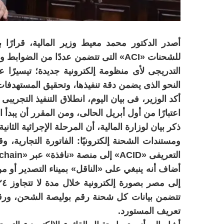
أصدر الدكتور محمد معيط وزير المالية، قرارًا ب
للشحنات «ACI» التى تتضمن عددًا من الض
التدريجى لأى منظومة إلكترونية جديدة؛ تيسيرًا ع
النحو الذى يضمن دقة تنفيذها، وتحقيق المستهدفات
أكد الوزير، فى بيان اليوم، انطلاق التنفيذ التجريب
اعتبارًا من أول أبريل الحالى، ومن المقرر أن يبدأ ال
ذكر بيان لوزارة المالية، أن المرحلة الإجرائية الثا
ومستندات الشحنة إلكترونيًا: الفاتورة التجارية، و
التعريفى «ACID» إلى منصة «نافذة» عبر «Blockchain» المؤمنة والمعتمدة من الجهات المعنية.
أضاف أنه ينبغي على «الناقل» بميناء التصدير أو 
تعريف المستورد.