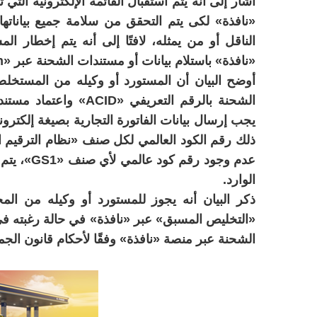
أشار إلى أنه يتم استقبال القائمة الإلكترونية ا
«نافذة» لكى يتم التحقق من سلامة جميع بياناتها،
الناقل أو من يمثله، لافتًا إلى أنه يتم إخطار ا
«نافذة» باستلام بيانات أو مستندات الشحنة عبر «Blockchain».
أوضح البيان أن المستورد أو وكيله من المستخ
الشحنة بالرقم التعريفي
يجب إرسال بيانات الفاتورة التجارية بصيغة إلكت
الوارد.
ذكر البيان أنه يجوز للمستورد أو وكيله من الم
«التخليص المسبق» عبر «نافذة» في حالة رغبته في
الشحنة عبر منصة «نافذة» وفقًا لأحكام قانون الجما