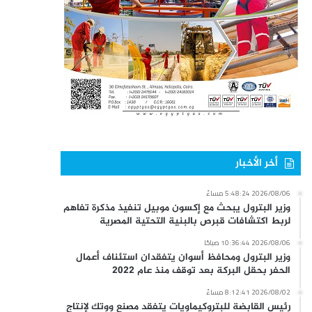
أخر الأخبار
2026/08/06 5:48:24 مساءً
وزير البترول يبحث مع إكسون موبيل تنفيذ مذكرة تفاهم
لربط اكتشافات قبرص بالبنية التحتية المصرية
2026/08/06 10:36:44 صباحًا
وزير البترول ومحافظ أسوان يتفقدان استئناف أعمال
الحفر بحقل البركة بعد توقف منذ عام 2022
2026/08/02 8:12:41 مساءً
رئيس القابضة للبتروكيماويات يتفقد مصنع ووتك لإنتاج