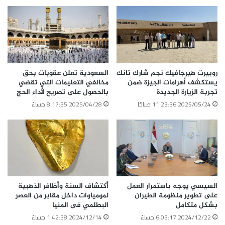
روبيرت هيرجافيك نجم شارك تانك
السعودية تعلن عقوبات بحق
يستكشف أهرامات الجيزة ضمن
مخالفي التعليمات التي تقضي
تجربة الزيارة الجديدة
بالحصول على تصريح لأداء الحج
الوسوم
السفير الروسى
خبراء الترويج السياحى
هيئة تنشيط السياحة
2025/05/24 11:23:36 صباحًا
2025/04/28 8:17:35 مساءً
وزير السياحة
نسخ الرابط
السيسي يوجه باستمرار العمل
أكتشاف السنة وأظافر الذهبية
على تطوير منظومة الطيران
لمومياوات داخل مقابر من العصر
بشكل متكامل
البطلمي فى المنيا
2024/12/22 6:03:17 مساءً
2024/12/14 1:42:38 مساءً