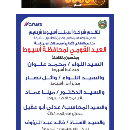
المصرية خلال الفترة المقبلة ومن بينها السوق الروسي.
وتابع الوزير، وتم مناقشة إمكانية تنظيم ورش عمل
ورحلات تعريفية Famtrips لمجموعة من منظمى
الرحلات وعدد من الصحفيين والإعلاميين والمؤثرين من
هذه الأسواق، وإعداد أفلام قصيرة مصورة تستعرض
التجارب السياحية المختلفة لبعض السائحين المقيمين في
مدينتى شرم الشيخ والغردقة، ويتحدثون خلالها عن ضوابط
السلامة الصحية والإجراءات الوقائية والاحترازية المطبقة
في مصر، وذلك لنشرها على مواقع التواصل الاجتماعي.
وأشار الوزير إلى أن الوزارة تقوم حاليا لأول مرة بالعمل
على إعداد قاعدة بيانات إلكترونية تتضمن أرشيف صور
وأفلام ترويجية لكافة المحافظات والأماكن السياحية
والأثرية المختلقة.