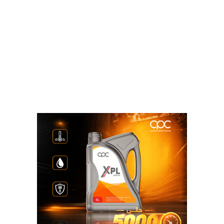
الجديد الذي صممته وزارة السياحة والآثار بالتعاون مع
الاتحاد المصري للغرف السياحية لتمييز الفنادق المصرية
التى قامت بتطعيم كافة العاملين بها، إلى جانب مناقشة
مقترح إعداد شارات بهذا الشعار يرتديها العاملون الذين
تلقوا التطعيم، حيث أن هذا الشعار الجديد هو عبارة عن
شعار السلامة الصحية الذي أطلقته الوزارة في مايو
الماضي مع إجراء بعض التعديلات عليه التي توضح تطعيم
كافة العاملين بهذه المنشأة الفندقية.
وأشار الوزير، وخلال الاجتماع، تم مناقشة إمكانية تنظيم
قوافل سياحية بعدد من الأسواق السياحية خلال الفترة
المقبلة منها السوق الروسي، بمشاركة ممثلي القطاع
السياحي الحكومى والخاص.
ووجه الوزير خلال الاجتماع أعضاء اللجنة بإعداد خطة عمل
متكاملة لطرح أساليب متطورة وفعالة للترويج السياحي
لمصر في الأسواق المصدرة والواعدة بالنسبة للسياحة