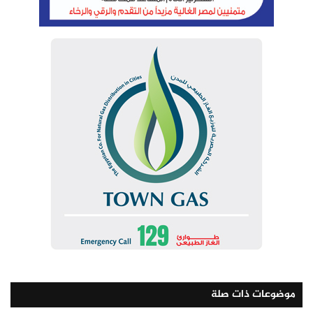
يشار إلى أن لجنة “خبراء الترويج السياحي” شكلها وزير
السياحة والآثار برئاسة الرئيس التنفيذي للهيئة المصرية
العامة للتنشيط السياحي، وعضوية عدد من خبراء التسويق
من داخل وخارج الوزارة والهيئة، وأساتذة الجامعة.
وفي سياق متصل، ترأس الوزير أيضاً اجتماع مجلس إدارة
صندوق السياحة بحضور أعضاء المجلس، ونائب الوزير
لشئون السياحة، ومساعد الوزير للشئون الفنية، وأمين عام
صندوق السياحة، وذلك لمناقشة تمويل بعض المشروعات
التنموية والترويجية والفعاليات.
موضوعات ذات صلة