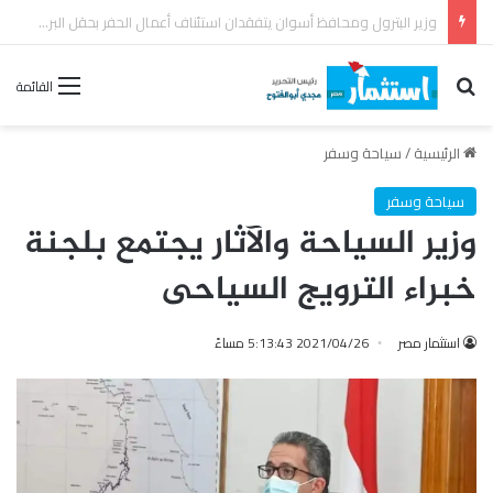
رئيس القابضة للبتروكيماويات يتفقد مصنع ووتك لإنتاج الواح MDF الخشبية من قش الأرز
بحث عن
القائمة
الرئيسية
/
سياحة وسفر
سياحة وسفر
وزير السياحة والآثار يجتمع بلجنة
خبراء الترويج السياحى
استثمار مصر
2021/04/26 5:13:43 مساءً