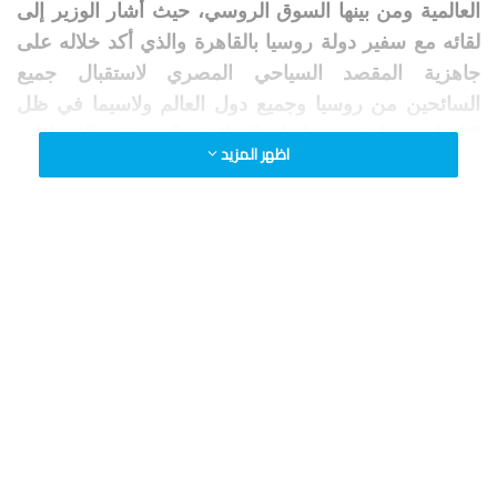
العالمية ومن بينها السوق الروسي، حيث أشار الوزير إلى
لقائه مع سفير دولة روسيا بالقاهرة والذي أكد خلاله على
جاهزية المقصد السياحي المصري لاستقبال جميع
السائحين من روسيا وجميع دول العالم ولاسيما في ظل
الالتزام بتطبيق ضوابط السلامة الصحية والإجراءات
اظهر المزيد
الوقائية والاحترازية بما يضمن سلامة المواطنين
والسائحين والعاملين بالقطاع.
وأكد الوزير، أن عملية تطعيم العاملين بالقطاع السياحي
بالأمصال المضادة لفيروس كورونا والتى بدأت بمحافظتي
جنوب سيناء والبحر الأحمر تسير على قدم وساق بالتعاون
مع وزارة الصحة والسكان وغرفة المنشآت الفندقية حتى
يتم الانتهاء من تطعيم كافة العاملين خلال الفترة القليلة
المقبلة.
وأضاف الوزير، كما تم أيضاً خلال الاجتماع اعتماد الشعار