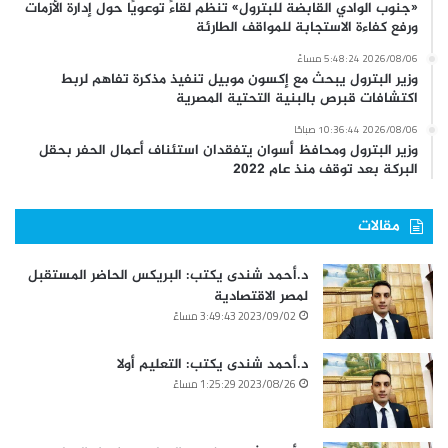
«جنوب الوادي القابضة للبترول» تنظم لقاءً توعويًا حول إدارة الأزمات
ورفع كفاءة الاستجابة للمواقف الطارئة
2026/08/06 5:48:24 مساءً
وزير البترول يبحث مع إكسون موبيل تنفيذ مذكرة تفاهم لربط
اكتشافات قبرص بالبنية التحتية المصرية
2026/08/06 10:36:44 صباحًا
وزير البترول ومحافظ أسوان يتفقدان استئناف أعمال الحفر بحقل
البركة بعد توقف منذ عام 2022
مقالات
د.أحمد شندى يكتب: البريكس الحاضر المستقبل
لمصر الاقتصادية
2023/09/02 3:49:43 مساءً
د.أحمد شندى يكتب: التعليم أولا
2023/08/26 1:25:29 مساءً