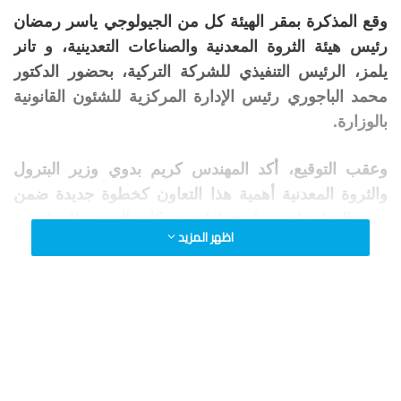
وقع المذكرة بمقر الهيئة كل من الجيولوجي ياسر رمضان
رئيس هيئة الثروة المعدنية والصناعات التعدينية، و تانر
يلمز، الرئيس التنفيذي للشركة التركية، بحضور الدكتور
محمد الباجوري رئيس الإدارة المركزية للشئون القانونية
بالوزارة.
وعقب التوقيع، أكد المهندس كريم بدوي وزير البترول
والثروة المعدنية أهمية هذا التعاون كخطوة جديدة ضمن
جهود الوزارة لجذب استثمارات شركات التعدين للعمل في
اظهر المزيد
مصر، مشيراً إلى أن مصر تمتلك كنزاً حقيقياً من الثروات
المعدنية التي تتطلب استغلالاً أمثل.
وأعرب بدوى، عن تمنياته للشركة التركية بالنجاح في
أعمالها داخل مصر، مؤكداً اهتمامه بمتابعة خططها خلال
المرحلة المقبلة، وتقديم كل أوجه الدعم اللازمة لتسريع
التعاون.