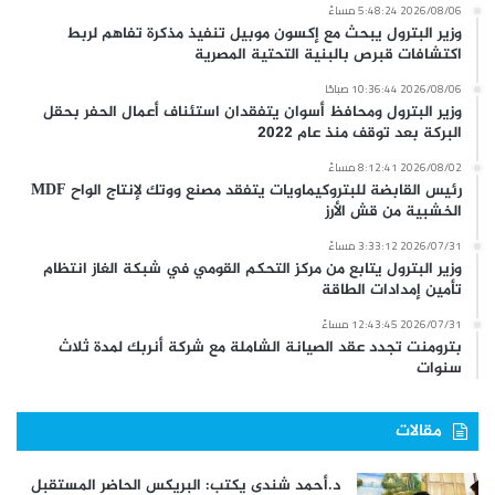
2026/08/06 5:48:24 مساءً
وزير البترول يبحث مع إكسون موبيل تنفيذ مذكرة تفاهم لربط
اكتشافات قبرص بالبنية التحتية المصرية
2026/08/06 10:36:44 صباحًا
وزير البترول ومحافظ أسوان يتفقدان استئناف أعمال الحفر بحقل
البركة بعد توقف منذ عام 2022
2026/08/02 8:12:41 مساءً
رئيس القابضة للبتروكيماويات يتفقد مصنع ووتك لإنتاج الواح MDF
الخشبية من قش الأرز
2026/07/31 3:33:12 مساءً
وزير البترول يتابع من مركز التحكم القومي في شبكة الغاز انتظام
تأمين إمدادات الطاقة
2026/07/31 12:43:45 مساءً
بترومنت تجدد عقد الصيانة الشاملة مع شركة أنربك لمدة ثلاث
سنوات
مقالات
د.أحمد شندى يكتب: البريكس الحاضر المستقبل