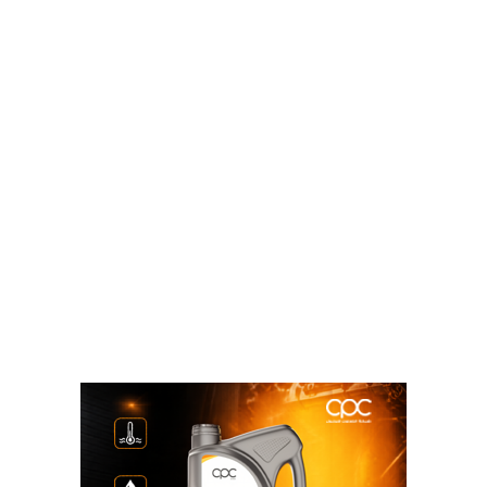
وأوضح أن التوقيع يأتي تتويجاً للمباحثات الأخيرة في تركيا،
والاجتماعات التي جمعت فريق عمل هيئة الثروة المعدنية
والصناعات التعدينية بالشركة التركية، لوضع أسس التعاون
واستكشاف الفرص التعدينية المتاحة في مصر.
ومن جانبه، عبر تانر يلمز، عن طموح الشركة للعمل
بأقصى طاقة والاستفادة من المحفزات التي أطلقتها
الوزارة وبيئة الاستثمار المشجعة في مصر.، لافتا إلى أن
أنشطة الشركة التركية تمتد في استخراج الذهب والفضة
والمعادن الأساسية في تركيا وأفريقيا وامريكا اللاتينية.