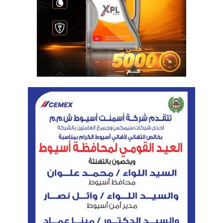
وزير البترول يشهد توقيع مذكرة تفاهم مع OZ Mining التركية لتشكيل بعثة
مشتركة لتقييم تواجدات خام الذهب بالصحراء الشرقية