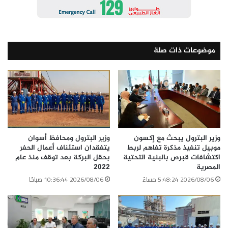
موضوعات ذات صلة
وزير البترول يبحث مع إكسون
وزير البترول ومحافظ أسوان
موبيل تنفيذ مذكرة تفاهم لربط
يتفقدان استئناف أعمال الحفر
اكتشافات قبرص بالبنية التحتية
بحقل البركة بعد توقف منذ عام
المصرية
2022
2026/08/06 5:48:24 مساءً
2026/08/06 10:36:44 صباحًا