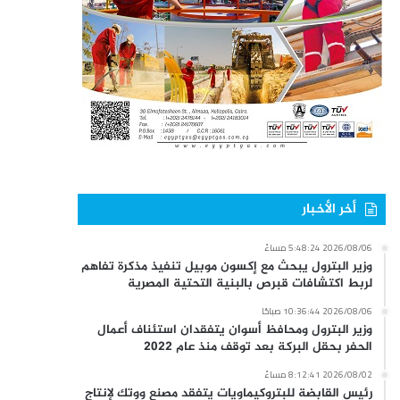
أخر الأخبار
2026/08/06 5:48:24 مساءً
وزير البترول يبحث مع إكسون موبيل تنفيذ مذكرة تفاهم
لربط اكتشافات قبرص بالبنية التحتية المصرية
2026/08/06 10:36:44 صباحًا
وزير البترول ومحافظ أسوان يتفقدان استئناف أعمال
الحفر بحقل البركة بعد توقف منذ عام 2022
2026/08/02 8:12:41 مساءً
رئيس القابضة للبتروكيماويات يتفقد مصنع ووتك لإنتاج