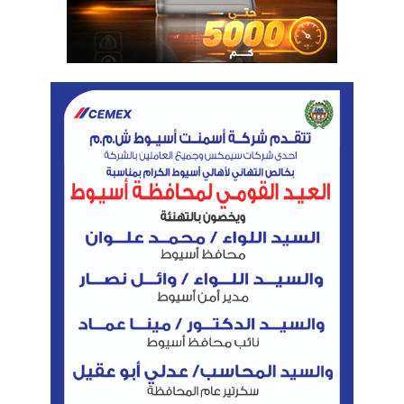
الوسوم
افتتاح أسبوع باكو للطاقة
الرئيس الأذربيجاني إلهام علييف
المهندس كريم بدوي وزير البترول والثروة المعدنية
نسخ الرابط