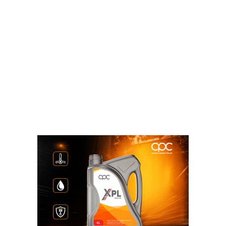
وزير البترول يشارك في افتتاح أسبوع باكو للطاقة بأذربيجان ممثلا لمصر