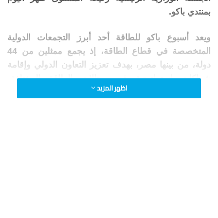
بمنتدي باكو.
ويعد أسبوع باكو للطاقة أحد أبرز التجمعات الدولية
المتخصصة في قطاع الطاقة، إذ يجمع ممثلين من 44
دولة، من بينها مصر، بهدف تعزيز التعاون الدولي وإقامة
شراكات إستراتيجية في مجالات الطاقة المختلفة،
اظهر المزيد
بمشاركة وزراء ومسؤولين حكوميين والاتحاد الأوروبي
وكبرى شركات الطاقة العالمية والمستثمرين وخبراء
الصناعة. ويتضمن الحدث منتدى باكو للطاقة، إلى جانب
معرض قزوين الدولي للبترول والغاز ومعرض قزوين
للطاقة النظيفة، بما يعكس مكانته كمنصة دولية رائدة
للحوار وبناء الشراكات واستشراف مستقبل الطاقة.