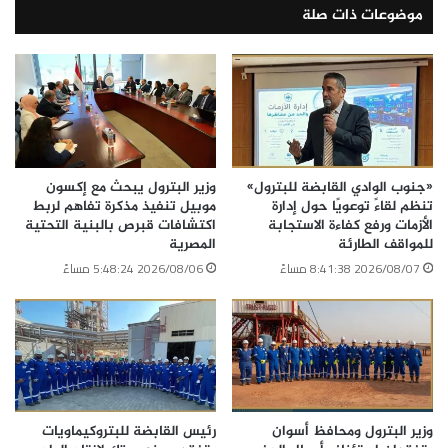
موضوعات ذات صلة
«جنوب الوادي القابضة للبترول»
وزير البترول يبحث مع إكسون
تنظم لقاءً توعويًا حول إدارة
موبيل تنفيذ مذكرة تفاهم لربط
الأزمات ورفع كفاءة الاستجابة
اكتشافات قبرص بالبنية التحتية
للمواقف الطارئة
المصرية
2026/08/07 8:41:38 مساءً
2026/08/06 5:48:24 مساءً
وزير البترول ومحافظ أسوان
رئيس القابضة للبتروكيماويات