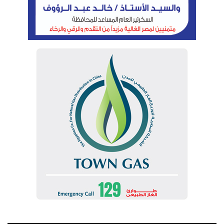
الوسوم
المنهدس كريم بدوي وزير البترول والثروة المعدنية
حقل أفروديت القبرصي
سكوت تشايلدرز
شركة شيفرون العالمية
مدير الأصول الأساسية والدول الناشئة