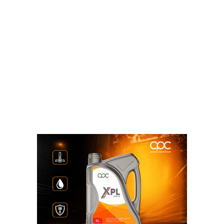
يحقق تقدمًا جيدًا على المستويين الفني والتجاري، لافتًا إلى
التقدم في الدراسات والأعمال الخاصة بوحدة الإنتاج
العائمة وخطوط الأنابيب البحرية ومنظومة نقل ومعالجة
الغاز، مشيرًا إلى أن استكمال الاتفاقيات الرئيسية يمثل
خطوة محورية نحو اتخاذ قرار الاستثمار النهائي.
وأكد الجانبان أن استهداف الانتهاء من الاتفاقيات الأساسية
بحلول سبتمبر المقبل سيمثل نقطة تحول رئيسية في
مسار المشروع، كما بحثا الاستفادة من القدرات والخبرات
المتخصصة لشركات قطاع البترول المصري في أعمال
التصنيع البحري والإنشاءات الهندسية لدعم سرعة تنفيذ
المشروع.