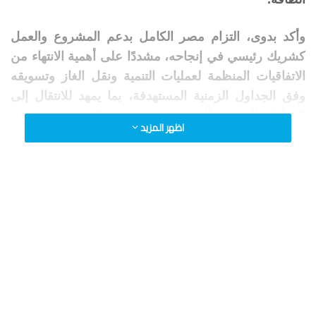
وأكد بدوى، التزام مصر الكامل بدعم المشروع والعمل
كشريك رئيسي في إنجاحه، مشددًا على أهمية الانتهاء من
الاتفاقيات المنظمة لعمليات التنمية ونقل الغاز وتسويقه
وفق الجداول الزمنية المستهدفة، بما يمهد للانتقال إلى
المراحل التنفيذية للمشروع ويحقق مصالح مصر وقبرص
اظهر المزيد
والشركاء المستثمرين في الحقل.
وشهد الاجتماع، الذي حضره المهندس سيد سليم العضو
المنتدب التنفيذي للشركة المصرية القابضة للغازات
الطبيعية (إيجاس) والدكتور محمد الباجوري رئيس الإدارة
المركزية للشؤون القانونية بالوزارة، الاتفاق على تكثيف
اجتماعات المتابعة وتسريع مراجعة مسودات الاتفاقيات
للوصول إلى صيغها النهائية خلال الأشهر المقبلة.
ومن جانبه، أكد سكوت تشايلدرز أن مشروع أفروديت