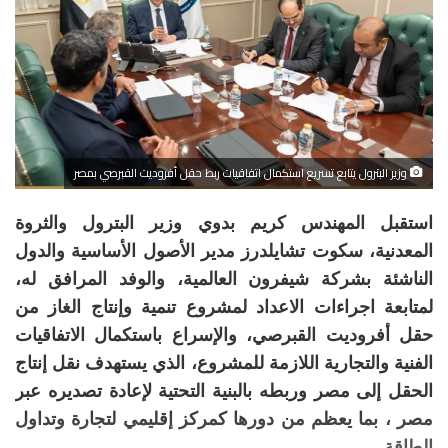
وزير البترول يتابع تسريع استكمال اتفاقيات ربط حقل أفروديت القبرصي بمصر
استقبل المهندس كريم بدوي وزير البترول والثروة
المعدنية، سكوت تشايلدرز مدير الأصول الأساسية والدول
الناشئة بشركة شيفرون العالمية، والوفد المرافق له،
لمتابعة اجراءات الاعداد لمشروع تنمية وإنتاج الغاز من
حقل أفروديت القبرصي، والإسراع باستكمال الاتفاقيات
الفنية والتجارية اللازمة للمشروع، الذي يستهدف نقل إنتاج
الحقل إلى مصر وربطه بالبنية التحتية لإعادة تصديره عبر
مصر ، بما يعظم من دورها كمركز إقليمي لتجارة وتداول
الطاقة.