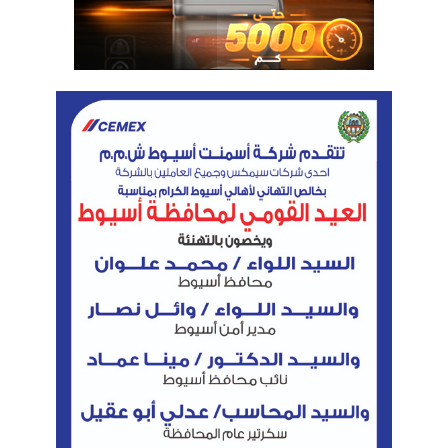
وزير البترول يتابع تسريع استكمال اتفاقيات ربط حقل أفروديت القبرصي
بمصر