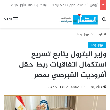
وزارة البترول: السيطرة على حريق بسفينتي التغييز والتخزين بميناء دمياط دون إصابات
بحث عن
القائمة
الرئيسية
/
بترول وغاز
بترول وغاز
وزير البترول يتابع تسريع
استكمال اتفاقيات ربط حقل
أفروديت القبرصي بمصر
استثمار مصر
2026/06/03 5:31:48 مساءً