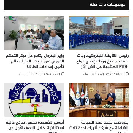
موضوعات ذات صلة
نسخ الرابط
رئيس القابضة للبتروكيماويات
وزير البترول يتابع من مركز التحكم
يتفقد مصنع ووتك لإنتاج الواح
القومي في شبكة الغاز انتظام
MDF الخشبية من قش الأرز
تأمين إمدادات الطاقة
2026/08/02 8:12:41 مساءً
2026/07/31 3:33:12 مساءً
بترومنت تجدد عقد الصيانة
أبوقير للأسمدة تحقق نتائج مالية
الشاملة مع شركة أنربك لمدة ثلاث
استثنائية خلال النصف الأول من