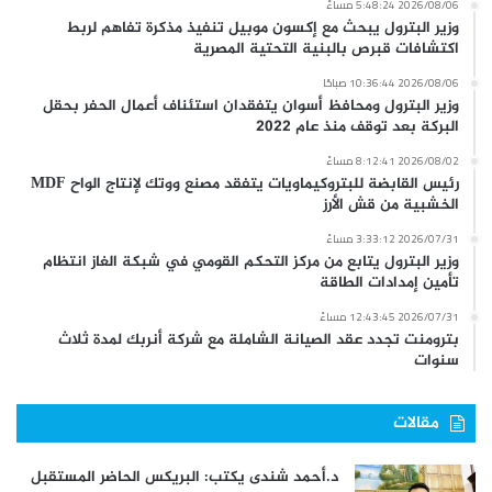
2026/08/06 5:48:24 مساءً
وزير البترول يبحث مع إكسون موبيل تنفيذ مذكرة تفاهم لربط
اكتشافات قبرص بالبنية التحتية المصرية
2026/08/06 10:36:44 صباحًا
وزير البترول ومحافظ أسوان يتفقدان استئناف أعمال الحفر بحقل
البركة بعد توقف منذ عام 2022
2026/08/02 8:12:41 مساءً
رئيس القابضة للبتروكيماويات يتفقد مصنع ووتك لإنتاج الواح MDF
الخشبية من قش الأرز
2026/07/31 3:33:12 مساءً
وزير البترول يتابع من مركز التحكم القومي في شبكة الغاز انتظام
تأمين إمدادات الطاقة
2026/07/31 12:43:45 مساءً
بترومنت تجدد عقد الصيانة الشاملة مع شركة أنربك لمدة ثلاث
سنوات
مقالات
د.أحمد شندى يكتب: البريكس الحاضر المستقبل