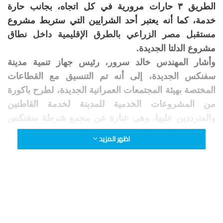
الطريق ٣ حارات مرورية في كل اتجاه، بجانب حارة
خدمة، كما أنه يعتبر أحد الشرايين التي ستربط مشروع
مستقبل مصر الزراعي بالطرق الإقليمية داخل نطاق
مشروع الدلتا الجديدة.
وأشار المهندس خالد سرور، رئيس جهاز تنمية مدينة
سفنكس الجديدة، إلى أنه تم التنسيق مع القطاعات
المختصة بهيئة المجتمعات العمرانية الجديدة، لطرح باكورة
من المشروعات الخدمية للمدينة لخدمة القاطنين
والمترددين عليها، وهي عبارة عن مجمع شرطة سفنكس
ويشتمل على خدمات (قسم شرطة – سجل مدني –
اظهر المزيد
جوازات – حماية مدنية – مرور)، وذلك فى إطار اهتمام
جهاز المدينة بتوفير الخدمات وإنهاء الإجراءات الإدارية
للمواطنين.
وأضاف سرور، أنه تمت الموافقة الفنية على تنفيذ وحدة
صحية وسوق تجارية ومدرسة تعليم أساسي لتلبية
الاحتياجات اليومية، كما تم الاتفاق مع إحدى شركات النقل