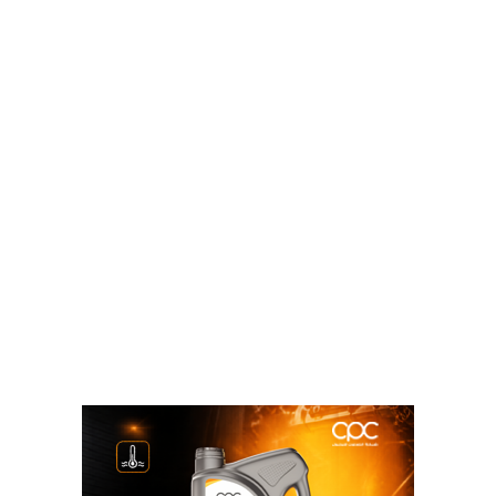
الداخلي لدراسة توفير وسائل انتقال جيدة، تبدأ مع موسم
الدراسة القادم لخدمة الأهالي وأبنائهم، لسهولة الانتقال
إلى مناطق أكتوبر والجيزة وغيرهما.
ونوه سرور، عن أنه تم استعراض آليات التعامل لتوفيق
الأوضاع لحائزي الأراضي الواقعة ضمن كردون المدينة فيما
يتعلق بتحويل النشاط من زراعي لسكني، وكيفية تحصيل
مستحقات الدولة وتوصيل المرافق، ومتوقع الإعلان عن
طرق التعامل قريبا، وذلك بعد انتهاء اللجان المختصة
بالهيئة من أعمال التسعير، وفي ضوء اعتماد المخطط
العام للمدينة ورؤية الاستشاري في الاشتراطات البنائية.
وأضاف سرور، تم اعتماد أول قرار وزاري بالمدينة لإقامة
تجمع عمراني، والذي يعد بمثابة بداية للتجمعات العمرانية
المستهدف تنميتها وتشغيلها بمدينة سفنكس الجديدة.