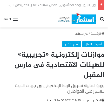
رئيس القابضة للبتروكيماويات يتفقد مصنع ووتك لإنتاج الواح MDF الخشبية من قش الأرز
بحث عن
القائمة
الرئيسية
/
غير مصنف
أسواق المال
أهم الأخبار
موازنات إلكترونية «تجريبية»
للهيئات الاقتصادية فى مارس
المقبل
وزيرؤ المالية: تسهيل الربط الإلكترونى بين جهات الدولة
للتيسير على المواطنين
استثمار مصر
2021/12/28 3:24:00 مساءً