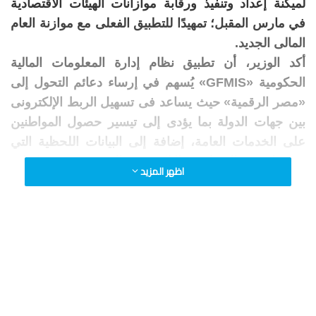
لميكنة إعداد وتنفيذ ورقابة موازانات الهيئات الاقتصادية
في مارس المقبل؛ تمهيدًا للتطبيق الفعلى مع موازنة العام
المالى الجديد.
أكد الوزير، أن تطبيق نظام إدارة المعلومات المالية
الحكومية «GFMIS» يُسهم في إرساء دعائم التحول إلى
«مصر الرقمية» حيث يساعد فى تسهيل الربط الإلكترونى
بين جهات الدولة بما يؤدى إلى تيسير حصول المواطنين
على الخدمات العامة، إضافة إلى البيانات اللحظية التي
توفرها هذه المنظومة الإلكترونية الجديدة، ورفع كفاءة
اظهر المزيد
الإنفاق العام، وتحقيق الانضباط المالى.
أشار الوزير إلى أنه لا مساس باللوائح الداخلية المعتمدة
بالهيئات الاقتصادية، فمنظومة «GFMIS» تُعد أحد روافد
تعزيز حوكمة المنظومة المالية للدولة، التى تسهم فى
تحقيق المستهدفات الاقتصادية والتنموية.
وأكد وليد عبدالله رئيس الإدارة المركزية لموازنة الخزانة
بوزارة المالية، مدير مشروع نظام إدارة المعلومات المالية