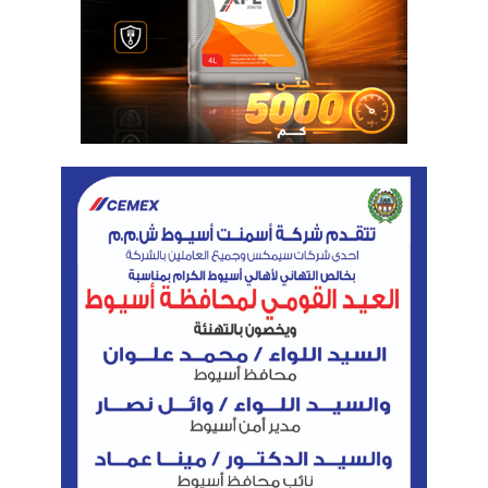
أبدى ممثلو الهيئات الاقتصادية الذين حضروا ورش العمل
التعريفية بمنظومة إدارة المعلومات المالية الحكومية
«GFMIS»، سعادتهم ببدء إجراء تطبيق منظومة
«GFMIS» بالهيئات الاقتصادية، حيث تضمن تعظيم
الاستفادة من الموارد العامة، عبر تعزيز حوكمة
المصروفات والإيرادات، معربين عن شكرهم وتقديرهم
لوزارة المالية؛ لحرصها على تأهليهم للتعامل الأمثل مع
نظام إدارة المعلومات المالية الحكومية.
قال محمد لطفى المراقب المالى لهيئة التأمينات
الاجتماعية، إن المنظومة الجديدة تسهم فى التحول
الرقمى للهيئة، بما ينهى عصر الاعتماد على المستندات
الورقية، بحيث يقل وقت الانتظار ويصبح بإمكان المواطن
الحصول على الخدمة بشكل فورى، وكان فى الماضى
ملف الموظف المحال إلى المعاش يستغرق نحو شهر فى
الإجراءات واستيفاء المستندات بين الشركات والهيئة،
مشيرًا إلى أن الارتباط المالى سيتم من خلال الحاسب