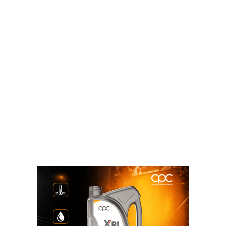
الحكومية «GFMIS» بوزارة المالية، أننا نستهدف تطبيق
منطومة «GFMIS» على الهيئات الاقتصادية بشكل تجريبي
خلال الفترة من مارس ٢٠٢٢ حتى نهاية يونيه المقبل،
تمهيدًا لتطبيقها بموازنة العام المالى المقبل لربط كل
أجهزة الحكومة إلكترونيًا؛ بما يُسهم فى خلق نظام قوى
لإدارة المالية العامة من خلال دمج وضبط وحوسبة كل
العمليات المالية الحكومية، بدءًا من إعداد الموازنة وتنفيذها
ورقابتها؛ بما يساعد على تحقيق الانضباط المالى،
واستخدام موارد الدولة بكفاءة وفاعلية.
أضاف أن الوزارة نجحت في تطبيق نظام إدارة المعلومات
المالية الحكومية «GFMIS» بالهيئات الموازنية، وحساب
الخزانة الموحد «TSA»، ونظام التوقيع الإلكترونى، ونظام
الدفع والتحصيل الإلكترونى، إلى جانب النظم الأخرى
لميكنة متحصلات المصالح الإيرادية؛ بما يُسهم فى توفير
بيانات لحظية عن أداء الموازنة، تحقيقًا للشفافية والشمول
المالى.