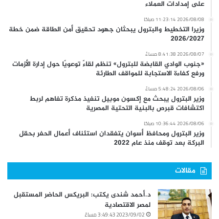
على إمدادات العملاء
2026/08/08 11:23:14 صباحًا
وزيرا التخطيط والبترول يبحثان جهود تحقيق أمن الطاقة ضمن خطة
2026/2027
2026/08/07 8:41:38 مساءً
«جنوب الوادي القابضة للبترول» تنظم لقاءً توعويًا حول إدارة الأزمات
ورفع كفاءة الاستجابة للمواقف الطارئة
2026/08/06 5:48:24 مساءً
وزير البترول يبحث مع إكسون موبيل تنفيذ مذكرة تفاهم لربط
اكتشافات قبرص بالبنية التحتية المصرية
2026/08/06 10:36:44 صباحًا
وزير البترول ومحافظ أسوان يتفقدان استئناف أعمال الحفر بحقل
البركة بعد توقف منذ عام 2022
مقالات
د.أحمد شندى يكتب: البريكس الحاضر المستقبل
لمصر الاقتصادية
2023/09/02 3:49:43 مساءً