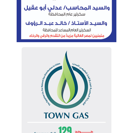
الآلى بعد تطبيق «GFMIS»، بما يعنى سرعة تنفيذ
الاعتمادات المالية؛ مما ييسر حصول الهيئات على
المخصصات المالية المقررة لها.
أضاف محمد الشاذلى المدير المالى للأكاديمية الوطنية
لتدريب وتأهيل الشباب، أن منظومة «GFMIS» تحقق
التكامل والترابط المنشود بين المؤسسات والهيئات
الحكومية، بما يقلل الخطأ البشرى فى تسجيل البيانات،
فضلًا على مراقبة الموازنة بشكل لحظى، ومواكبة التحول
الرقمى الذى تنتهجه الدولة وفق رؤية التنمية المستدامة
«مصر ٢٠٣٠»؛ على نحو يسهم فى تعظيم الاستفادة من
موارد الهيئات المختلفة وتحسين أوجه الإنفاق، وتوفير حياة
كريمة للمواطنين بمختلف فئاتهم.
أشار الدكتور وهبة محمد، رئيس الإدارة المركزية للشئون
المالية بالهيئة العامة للتأمين الصحى الشامل، إلى أن
المتابعة الفورية لكل الموارد والمصروفات داخل الهيئات
تعود على موازنة الدولة بآثار إيجابية، موضحًا أن تطبيق