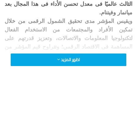
الثالث عالميًا فى معدل تحسن الأداء فى هذا المجال بعد
ميانمار وفيتنام.
ويقيس المؤشر مدى تحقيق الشمول الرقمى من خلال
تمكين الأفراد والمجتمعات من الاستخدام الفعال
لتكنولوجيا المعلومات والاتصالات، وتعزيز قدرتهم على
المساهمة فى الاقتصاد الرقمي؛ وتتراوح قيم المؤشر من
صفر إلى 100، وكلما اقتربت القيمة من 100 دل ذلك على
اظهر المزيد
مستوى شمول أفضل.
وتعقيبا على التقرير أكد الدكتور عمرو طلعت وزير
الاتصالات وتكنولوجيا المعلومات، أن سياسات الدولة
الداعمة لتحقيق التحول الرقمى وتطوير البنية التحتية
للاتصالات ساهمت في جعل مصر ضمن أسرع 10 دول
نموا فى مجال الشمول الرقمى خلال عام 2020، موضحا
الجهود التي تبذلها وزارة الاتصالات وتكنولوجيا المعلومات
لبناء مصر الرقمية وتنفيذ خطة متكاملة لتحسين شبكات
الاتصالات وتطوير البنية التحتية للاتصالات فى كافة أنحاء