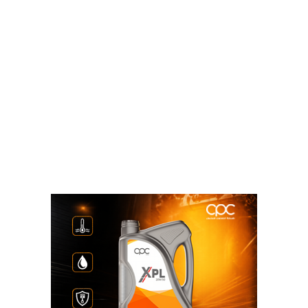
الجمهورية اعتمادا على أحدث التقنيات العالمية فى هذا
المجال والمتمثلة فى تكنولوجيا الألياف الضوئية، بالإضافة
الى تنفيذ خطة لرفع كفاءة شبكة الانترنت بكلفة اجمالية
30 مليار جنيه مما أدى الى ارتفاع متوسط سرعة الانترنت
الأرضى الثابت من 6.5 ميجابت/ثانية فى يناير 2019 الى
34.9 ميجابت/ ثانية فى ديسمبر 2020؛ مشيرا إلى أنه
يجرى حاليا استكمال العمل فى تنفيذ المشروع بكلفة
اجمالية خلال العام الحالى بنحو 5.5 مليار جنيه.
وأضاف طلعت، أن مصر حققت نجاحا كبيرا فى مسيرة
التحول الرقمى من خلال تنفيذ مشروعات رقمنة الخدمات
الحكومية واتاحتها عبر عدة منافذ تلائم كافة أطياف
المجتمع لتحفيز المواطنين على استخدام الخدمات الرقمية
حيث تم اطلاق 45 خدمة حكومية رقمية على منصة مصر
الرقمية التى تم اطلاقها بشكل تجريبى ويتم استكمال
العمل للوصول الى 550 خدمة رقمية فى 2023؛ مؤكدا
على أن البريد المصرى شهد تطورا كبيرا ليصبح منفذا