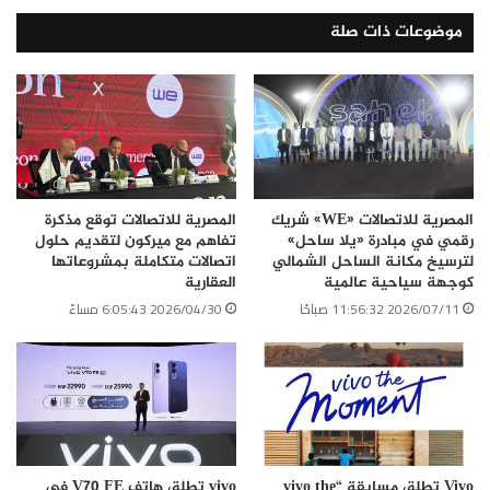
مجموع 56 نقطة.
موضوعات ذات صلة
المصرية للاتصالات «WE» شريك
المصرية للاتصالات توقع مذكرة
رقمي في مبادرة «يلا ساحل»
تفاهم مع ميركون لتقديم حلول
لترسيخ مكانة الساحل الشمالي
اتصالات متكاملة بمشروعاتها
كوجهة سياحية عالمية
العقارية
2026/07/11 11:56:32 صباحًا
2026/04/30 6:05:43 مساءً
الوسوم
التحول الرقمى
الشمول الرقمى
وزير الاتصالات
نسخ الرابط
Vivo تطلق مسابقة “vivo the
vivo تطلق هاتف V70 FE في