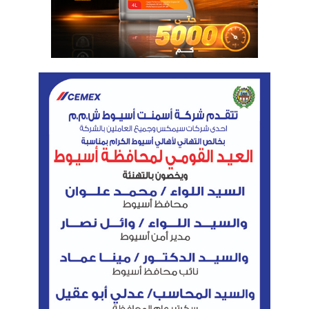
لتقديم خدمات الشمول المالى الى جانب الخدمات
الحكومية والخدمات البريدية وذلك من خلال فروعه
المنتشرة فى كافة أنحاء الجمهورية.
وذكر طلعت، أنه فى إطار تنفیذ استراتیجیة المجلس
القومى للمدفوعات تم اتخاذ عدد من المبادرات
والسياسات لدعم انتشار واستخدام المدفوعات
الإلكترونية، منوها الى حرص وزارة الاتصالات وتكنولوجيا
المعلومات على تنمية التجارة الالكترونية وتحفيز
المواطنين على استخدام اليات الدفع الالكترونى الى جانب
نشر الثقافة الرقمية مع العمل بالتوازى على خلق بيئة
رقمية امنة من خلال وضع منظومة وطنية لحماية معاملات
المواطنين فى مصر الرقمية وتأمين البنى التحتية
للاتصالات والمعلومات الحرجة لكافة القطاعات وتهيئة
البيئة التشريعية اللازمة لحماية البيانات الشخصية
للمواطنين.
وأوضح طلعت، أن مصر تشهد نموا مستمرا في عدد