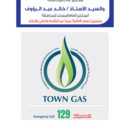
مستخدمي الانترنت لافتا إلى تزايد اعتماد المواطنين على
الآليات الرقمية فى التعلم والعمل خاصة خلال العام الأخير
مع ظهور جائحة كورونا.
وذكر التقرير أنه يتم حساب المؤشر بناءً على مجموع
النقاط فى أربعة أبعاد رئيسية للشمول الرقمى
واستطاعت مصر تحقيق تقدم فى 3 أبعاد رئيسة للمؤشر،
واستقرت فى بُعد واحد؛ حيث تقدمت مصر فى بُعد الإتاحة
الرقمية الذى يقيس مدى قدرة الأفراد على الوصول إلى
الإنترنت وكفاءته بنحو 13 نقطة، كما تقدمت بنحو 11
نقطة فى بُعد السياسات الرقمية الذى يقيس مرونة
إجراءات الثقة والأمان وسياسات الاستخدام والخصوصية.
كما تقدم ترتيب مصر فى بُعد القدرة المالية الرقمية
للأفراد الذى يحدد قدرتهم على شراء الأجهزة الحديثة
ومستويات أسعار خدمات الإنترنت، بنحو 5 نقاط، بينما
استقر عدد نقاط بُعد الاستعداد الرقمى أى العلاقة بين
مستويات التعليم الرقمى والقدرة على تطبيقها، عند