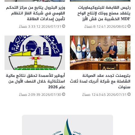
رئيس القابضة للبتروكيماويات
وزير البترول يتابع من مركز التحكم
يتفقد مصنع ووتك لإنتاج الواح
القومي في شبكة الغاز انتظام
MDF الخشبية من قش الأرز
تأمين إمدادات الطاقة
2026/08/02 8:12:41 مساءً
2026/07/31 3:33:12 مساءً
بترومنت تجدد عقد الصيانة
أبوقير للأسمدة تحقق نتائج مالية
الشاملة مع شركة أنربك لمدة ثلاث
استثنائية خلال النصف الأول من
سنوات
عام 2026
2026/07/31 12:43:45 مساءً
2026/07/30 2:09:39 مساءً