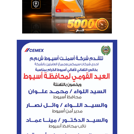
الوسوم
المستشار هشام بدوي
المهندس طارق الملا
مجلس النواب
وزير البترول والثروة المعدنية
نسخ الرابط