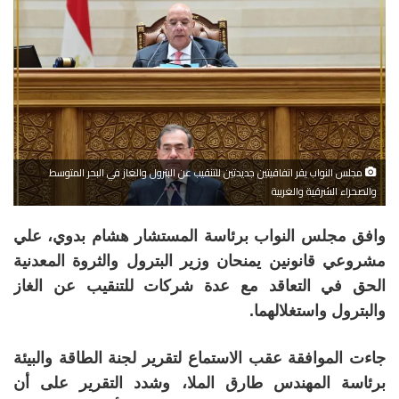
مجلس النواب يقر اتفاقيتين جديدتين للتنقيب عن البترول والغاز في البحر المتوسط
والصحراء الشرقية والغربية
وافق مجلس النواب برئاسة المستشار هشام بدوي، علي
مشروعي قانونين يمنحان وزير البترول والثروة المعدنية
الحق في التعاقد مع عدة شركات للتنقيب عن الغاز
والبترول واستغلالهما.
جاءت الموافقة عقب الاستماع لتقرير لجنة الطاقة والبيئة
برئاسة المهندس طارق الملا، وشدد التقرير على أن