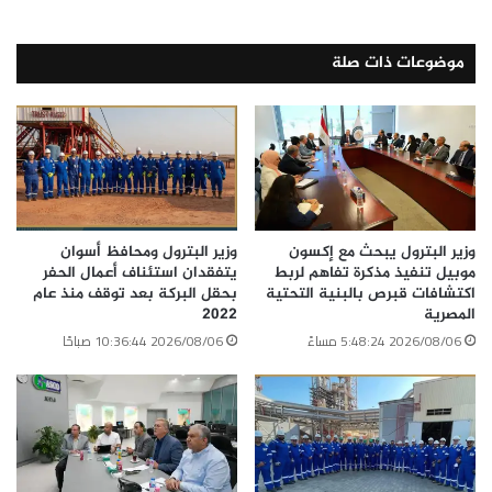
موضوعات ذات صلة
وزير البترول يبحث مع إكسون
وزير البترول ومحافظ أسوان
موبيل تنفيذ مذكرة تفاهم لربط
يتفقدان استئناف أعمال الحفر
اكتشافات قبرص بالبنية التحتية
بحقل البركة بعد توقف منذ عام
المصرية
2022
2026/08/06 5:48:24 مساءً
2026/08/06 10:36:44 صباحًا