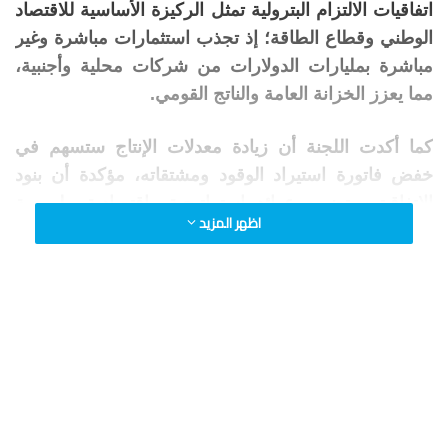
اتفاقيات الالتزام البترولية تمثل الركيزة الأساسية للاقتصاد
الوطني وقطاع الطاقة؛ إذ تجذب استثمارات مباشرة وغير
مباشرة بمليارات الدولارات من شركات محلية وأجنبية،
مما يعزز الخزانة العامة والناتج القومي.
كما أكدت اللجنة أن زيادة معدلات الإنتاج ستسهم في
خفض فاتورة استيراد الوقود ومشتقاته، مؤكدة أن بنود
الاتفاقيتين تضمن عوائد استراتيجية واقتصادية ملموسة
اظهر المزيد
لمصر.
وشمل المشروع الأول منطقة “لوتس البحرية” بالبحر
المتوسط بالتعاون مع الشركة المصرية القابضة للغازات
الطبيعية وشركة “شيفرون إيجبت هولدنجز”.
أما المشروع الثاني فيخص الشركة العامة للبترول للبحث
والتنمية في مناطق “جمسة، ورأس البحار، ورأس غارب