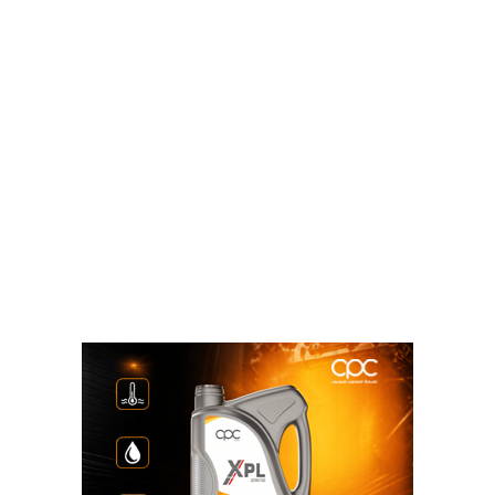
(1) وامتدادها بغرب خليج السويس” بالصحراء الشرقية،
بجانب منطقة “أبو رعد” في سيناء، و”أبو سنان” بالصحراء
الغربية.
مجلس النواب يقر اتفاقيتين جديدتين للتنقيب عن البترول والغاز في البحر
المتوسط والصحراء الشرقية والغربية