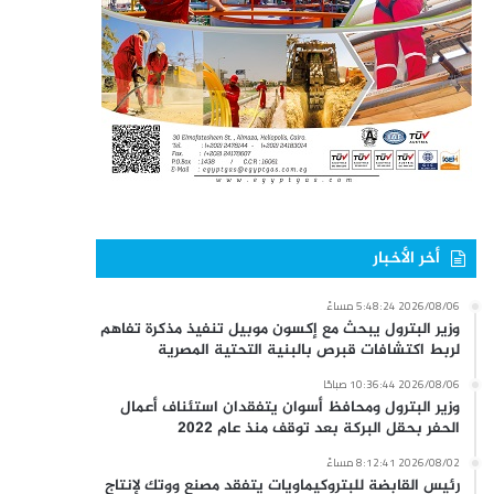
أخر الأخبار
2026/08/06 5:48:24 مساءً
وزير البترول يبحث مع إكسون موبيل تنفيذ مذكرة تفاهم
لربط اكتشافات قبرص بالبنية التحتية المصرية
2026/08/06 10:36:44 صباحًا
وزير البترول ومحافظ أسوان يتفقدان استئناف أعمال
الحفر بحقل البركة بعد توقف منذ عام 2022
2026/08/02 8:12:41 مساءً
رئيس القابضة للبتروكيماويات يتفقد مصنع ووتك لإنتاج