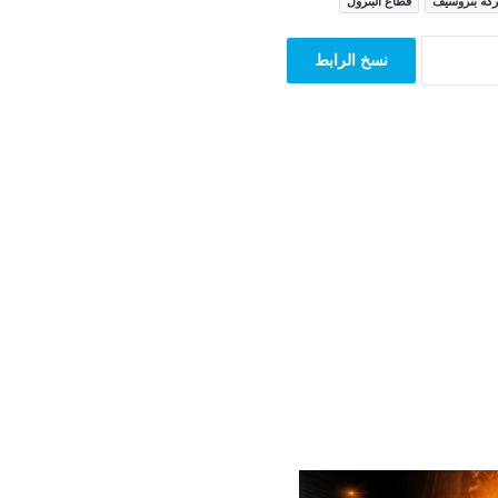
كة بتروسيف
قطاع البترول
نسخ الرابط