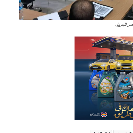
صر للبترول