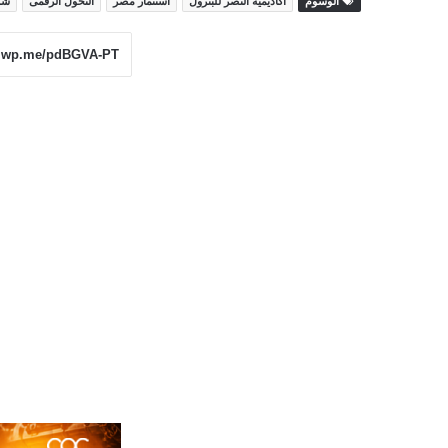
الوسوم
أكاديمية النصر للبترول
استثمار مصر
التحول الرقمى
شر