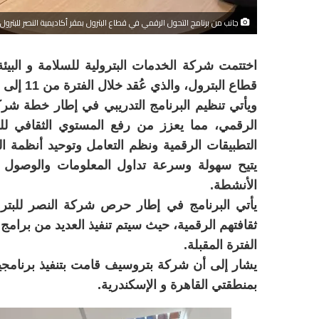
جانب من برنامج التحول الرقمي في قطاع البترول بمقر أكاديمية النصر للبترول
اختتمت شركة الخدمات البترولية للسلامة و البي
قطاع البترول، والذي عُقد خلال الفترة من 11 إلى 13 يناير بمقر أكاديمية النصر للبترول بمنطقة السويس.
ويأتي تنظيم البرنامج التدريبي في إطار خطة شرك
الرقمي، مما يعزز من رفع المستوي الثقافي لل
التطبيقات الرقمية ونظم التعامل وتوحيد أنظمة ا
يتيح سهولة وسرعة تداول المعلومات والوصول ل
الأنشطة.
يأتي البرنامج في إطار حرص شركة النصر للبتر
ثقافتهم الرقمية، حيث سيتم تنفيذ العديد من برامج
الفترة المقبلة.
يشار إلى أن شركة بتروسيف قامت بتنفيذ برنامجي
بمنطقتي القاهرة و الإسكندرية.