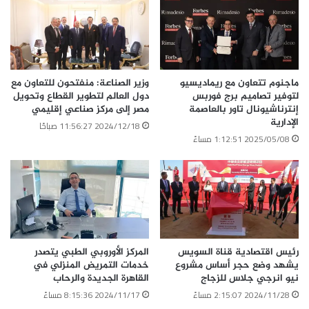
ماجنوم تتعاون مع ريماديسيو
وزير الصناعة: منفتحون للتعاون مع
لتوفير تصاميم برج فوربس
دول العالم لتطوير القطاع وتحويل
إنترناشيونال تاور بالعاصمة
مصر إلى مركز صناعي إقليمي
الإدارية
2024/12/18 11:56:27 صباحًا
2025/05/08 1:12:51 مساءً
رئيس اقتصادية قناة السويس
المركز الأوروبي الطبي يتصدر
يشهد وضع حجر أساس مشروع
خدمات التمريض المنزلي في
نيو انرجي جلاس للزجاج
القاهرة الجديدة والرحاب
2024/11/28 2:15:07 مساءً
2024/11/17 8:15:36 مساءً