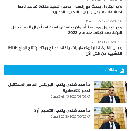
2026/08/06 5:48:24 مساءً
وزير البترول يبحث مع إكسون موبيل تنفيذ مذكرة تفاهم لربط
اكتشافات قبرص بالبنية التحتية المصرية
2026/08/06 10:36:44 صباحًا
وزير البترول ومحافظ أسوان يتفقدان استئناف أعمال الحفر بحقل
البركة بعد توقف منذ عام 2022
2026/08/02 8:12:41 مساءً
رئيس القابضة للبتروكيماويات يتفقد مصنع ووتك لإنتاج الواح MDF
الخشبية من قش الأرز
مقالات
د.أحمد شندى يكتب: البريكس الحاضر المستقبل
لمصر الاقتصادية
2023/09/02 3:49:43 مساءً
د.أحمد شندى يكتب: التعليم أولا
2023/08/26 1:25:29 مساءً