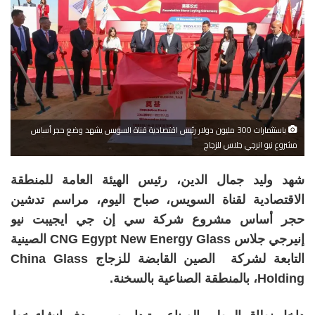
باستثمارات 300 مليون دولار رئيس اقتصادية قناة السويس يشهد وضع حجر أساس
مشروع نيو انرجي جلاس للزجاج
شهد وليد جمال الدين، رئيس الهيئة العامة للمنطقة
الاقتصادية لقناة السويس، صباح اليوم، مراسم تدشين
حجر أساس مشروع شركة سي إن جي ايجيبت نيو
إنيرجي جلاس CNG Egypt New Energy Glass الصينية
التابعة لشركة الصين القابضة للزجاج China Glass
Holding، بالمنطقة الصناعية بالسخنة.