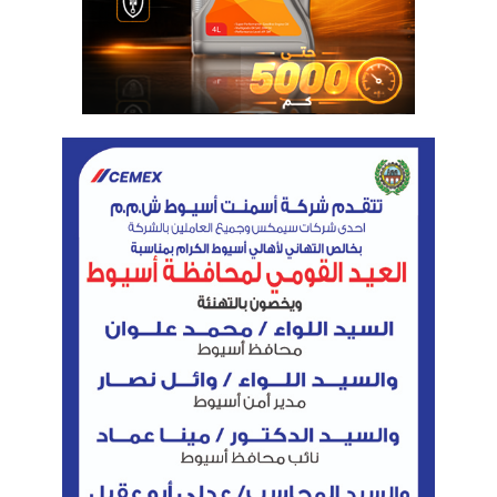
المزيد من الشركات الصينية والتي وصلت إلى ما يقرب
200 شركة حتى الآن.
المنطقة الاقتصادية
من جانبه عبر Cai Guo عن امتنانه لدعم المنطقة
الاقتصادية لقناة السويس للمشروع لوصوله إلى مرحلة
الإنتاج، وأكد على أن الشركة تنتهج استراتيجية تستهدف
خفض معدلات الكربون في منتجاتها إسهامًا منها نحو
التحول العالمي للاقتصاد الأخضر.
كما أضاف Li DaiXin أن اقتصادية قناة السويس تقدم
دعمًا متواصلًا لمنطقة تيدا مصر والشركات العاملة بها،
وكما يمثل عام 2024 مرور 10 سنوات على العلاقات
الاستراتيجية الشاملة بين البلدين، فإنه يمثل أيضاً تطورًا
في التعاون بين تيدا مصر والمنطقة الاقتصادية لقناة