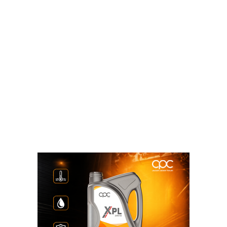
الاقتصادية وجهة الاستثمارات الصينية الراغبة في التطور
والنمو من خلال وجود موانئ الهيئة على البحر الأحمر
والبحر المتوسط مما يوفر فرصا هائلة لتعزيز التجارة
البحرية، فضلاً عن المناطق الصناعية المؤهلة لاستقبال
كافة أنواع الصناعات.
مشروع نيو انرجي جلاس
وأضاف وليد جمال الدين أن مشروع نيو انرجي جلاس
يضيف فصلًا جديدًا من فصول نجاحات التعاون بين
المنطقة الاقتصادية لقناة السويس والاستثمارات الصينية.
كما أشار إلى أهمية المشروع في دعم الصناعات المكملة
لمشروعات الطاقة المتجددة من خلال إنتاج الزجاج
المسطح والزجاج الكهروضوئي، الذي يستخدم في إنتاج
ألواح الطاقة الشمسية، وأكد على دعم المنطقة
الاقتصادية للمطور الصناعي تيدا مصر للوصول إلى جذب