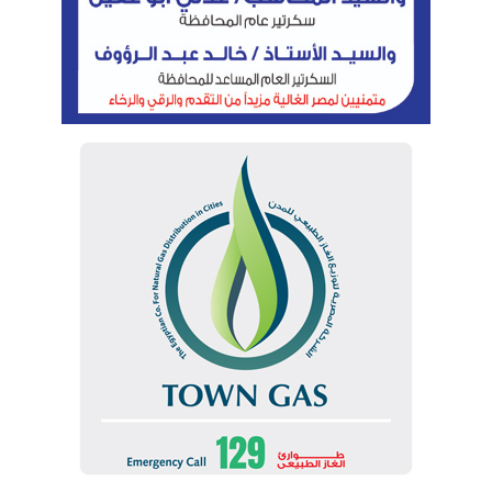
السويس، حيث تم جذب19 شركة للعمل داخل المنطقة
الصناعية بالسخنة، ويعد مشروع نيو انرجي جلاس هو
أكبرها من حيث المساحة وحجم الاستثمارات.
6 مشروعات
والجدير بالذكر أنه تم التعاقد على 6 مشروعات
لاستثمارات صينية تقام داخل المنطقة الاقتصادية لقناة
السويس، بإجمالي استثمارات تتخطى 1.067 مليار دولار
وبإجمالي مساحات تصل إلى مليون ومائتي ألف متر مربع،
وذلك على هامش الجولة الترويجية التي قام بها رئيس
المنطقة الاقتصادية لقناة السويس بدولة الصين في
سبتمبر الماضي.