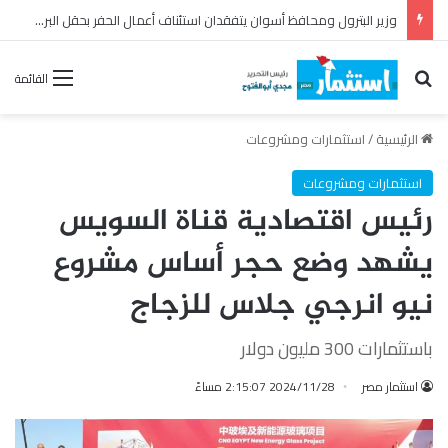
رئيس القابضة للبتروكيماويات يتفقد مصنع ووتك لإنتاج الواح MDF الخشبية من قش الأرز
بحث عن
القائمة
الرئيسية
/
استثمارات ومشروعات
استثمارات ومشروعات
رئيس اقتصادية قناة السويس
يشهد وضع حجر أساس مشروع
نيو انرجي جلاس للزجاج
باستثمارات 300 مليون دولار
استثمار مصر
2024/11/28 2:15:07 مساءً