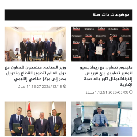
موضوعات ذات صلة
باستثمارات 300 مليون دولار رئيس اقتصادية قناة السويس يشهد وضع حجر
أساس مشروع نيو انرجي جلاس للزجاج
ماجنوم تتعاون مع ريماديسيو
وزير الصناعة: منفتحون للتعاون مع
لتوفير تصاميم برج فوربس
دول العالم لتطوير القطاع وتحويل
إنترناشيونال تاور بالعاصمة
مصر إلى مركز صناعي إقليمي
الإدارية
2024/12/18 11:56:27 صباحًا
2025/05/08 1:12:51 مساءً