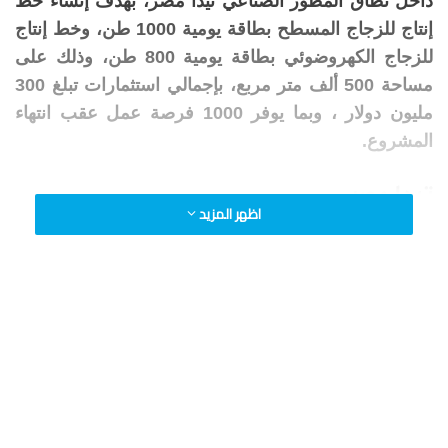
داخل نطاق المطور الصناعي تيدا مصر، بهدف إنشاء خط
إنتاج للزجاج المسطح بطاقة يومية 1000 طن، وخط إنتاج
للزجاج الكهروضوئي بطاقة يومية 800 طن، وذلك على
مساحة 500 ألف متر مربع، بإجمالي استثمارات تبلغ 300
مليون دولار ، وبما يوفر 1000 فرصة عمل عقب انتهاء
المشروع.
تيدا مصر
اظهر المزيد
وذلك بحضور Li DaiXin، رئيس مجلس إدارة شركتي تيدا
مصر وتيدا الصين إفريقيا، و Cai Guo، نائب رئيس شركة
الصين القابضة للزجاج، وعدد من القيادات التنفيذية بالهيئة.
وقد أكد وليد جمال الدين على اعتزازه بالشراكة بين
اقتصادية قناة السويس والاستثمارات الصينية، والتي
قدمت نموذجا يحتذى به للتعاون الاقتصادي القائم على
الثقة المتبادلة والعمل الجماعي، حيث أصبحت المنطقة