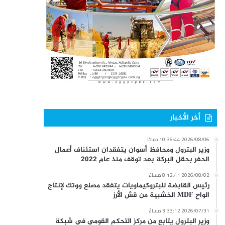
أخر الأخبار
2026/08/06 10:36:44 صباحًا
وزير البترول ومحافظ أسوان يتفقدان استئناف أعمال
الحفر بحقل البركة بعد توقف منذ عام 2022
2026/08/02 8:12:41 مساءً
رئيس القابضة للبتروكيماويات يتفقد مصنع ووتك لإنتاج
الواح MDF الخشبية من قش الأرز
2026/07/31 3:33:12 مساءً
وزير البترول يتابع من مركز التحكم القومي في شبكة