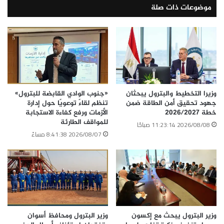
موضوعات ذات صلة
وزيرا التخطيط والبترول يبحثان
«جنوب الوادي القابضة للبترول»
جهود تحقيق أمن الطاقة ضمن
تنظم لقاءً توعويًا حول إدارة
خطة 2026/2027
الأزمات ورفع كفاءة الاستجابة
للمواقف الطارئة
2026/08/08 11:23:14 صباحًا
2026/08/07 8:41:38 مساءً
وزير البترول يبحث مع إكسون
وزير البترول ومحافظ أسوان