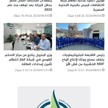
موبيل تنفيذ مذكرة تفاهم لربط
يتفقدان استئناف أعمال الحفر
اكتشافات قبرص بالبنية التحتية
بحقل البركة بعد توقف منذ عام
المصرية
2022
الوسوم
أبكس إنرجى
الجمعية العامة
شركاء قطاع البترول
شركة بتروفرح
2026/08/06 5:48:24 مساءً
2026/08/06 10:36:44 صباحًا
للهيئة المصرية العامة للبترول
يونايتد إنرجي إيجبت
نسخ الرابط
رئيس القابضة للبتروكيماويات
وزير البترول يتابع من مركز التحكم
يتفقد مصنع ووتك لإنتاج الواح
القومي في شبكة الغاز انتظام
MDF الخشبية من قش الأرز
تأمين إمدادات الطاقة
2026/08/02 8:12:41 مساءً
2026/07/31 3:33:12 مساءً