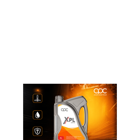
العمليات، وتكامل البنية التحتية، وخفض التكاليف
التشغيلية، وفتح آفاق جديدة لزيادة الاحتياطيات وتعظيم
العائد الاقتصادي.
وأشاد الحضور بالتنسيق الناجح بين كافة الأطراف، وبالدور
الفعال الذي تقوم به بتروفرح في إدارة العمليات، مؤكدين
أهمية استمرار التعاون البناء بما يدعم تنفيذ أهداف المحور
الأول من استراتيجية الوزارة، لزيادة الإنتاج المحلي من
البترول الخام .
كما تم استعراض مؤشرات السلامة والصحة المهنية، حيث
نجحت الشركة في تحسين مؤشرات السلامة بما يعكس
التزام الإدارة وفرق العمل داخل المواقع ، وتعزيز ثقافة
الوعي الوقائي.
أشادت هيئة البترول والشركاء في بتروفرح بالنتائج