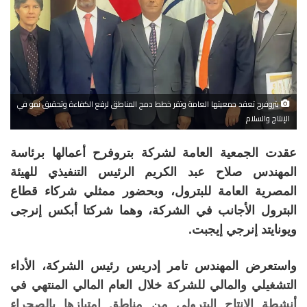
بتروفرح تعقد جمعيتها العامة وتقر خطط دمج المناطق لرفع الكفاءة وتحقيق نمو في
الإنتاج والسلام
عقدت الجمعية العامة لشركة بتروفرح أعمالها برئاسة
المهندس صلاح عبد الكريم الرئيس التنفيذي للهيئة
المصرية العامة للبترول، وبحضور ممثلي شركاء قطاع
البترول الأجانب في الشركة، وهما شركتا أبكس إنرجى
ويونايتد إنرجي إيجبت.
واستعرض المهندس تامر إدريس رئيس الشركة، الأداء
التشغيلي والمالي للشركة خلال العام المالي المنتهي في
أنشطة الإنتاج البترولي من مناطق امتيازها بالصحراء