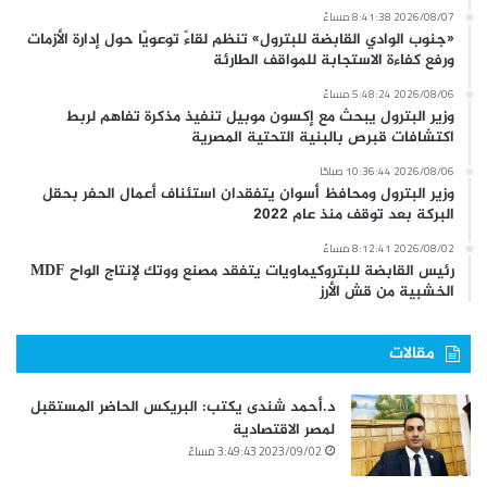
2026/08/07 8:41:38 مساءً
«جنوب الوادي القابضة للبترول» تنظم لقاءً توعويًا حول إدارة الأزمات
ورفع كفاءة الاستجابة للمواقف الطارئة
2026/08/06 5:48:24 مساءً
وزير البترول يبحث مع إكسون موبيل تنفيذ مذكرة تفاهم لربط
اكتشافات قبرص بالبنية التحتية المصرية
2026/08/06 10:36:44 صباحًا
وزير البترول ومحافظ أسوان يتفقدان استئناف أعمال الحفر بحقل
البركة بعد توقف منذ عام 2022
2026/08/02 8:12:41 مساءً
رئيس القابضة للبتروكيماويات يتفقد مصنع ووتك لإنتاج الواح MDF
الخشبية من قش الأرز
مقالات
د.أحمد شندى يكتب: البريكس الحاضر المستقبل
لمصر الاقتصادية
2023/09/02 3:49:43 مساءً