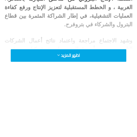
الغربية ، و الخطط المستقبلية لتعزيز الإنتاج ورفع كفاءة
العمليات التشغيلية، في إطار الشراكة المثمرة بين قطاع
البترول والشركاء في بتروفرح.
وشهد الاجتماع مراجعة واعتماد نتائج أعمال الشركات
التابعة، وهي ، رأس قطارة ،رمل، شرق كنايس ، غرب
اظهر المزيد
رزاق ، التي تتم إدارتها من خلال بتروفرح ، حيث أظهرت
النتائج تحسنا في معدلات الإنتاج، والالتزام بمعايير السلامة
والصحة المهنية.
كما عقدت جمعية عامة غير عادية لاعتماد اتفاقية الامتياز
المدمجة بموجب القانون رقم 82 لسنة 2025، والتي
دخلت حيز التنفيذ من 4 يونيو 2025. بما يمثل نقلة نوعية
في الشراكة بين قطاع البترول والشريك الأجنبي، من
خلال دمج مناطق الامتياز التابعة لشركات رأس قطارة و
شرق كنايس و غرب رزاق ، بما يسهم في تحسين كفاءة