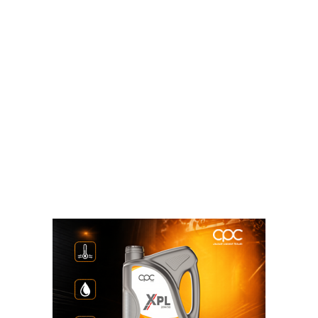
وامكانات المنطقة” أشار الملا إلى ان منتدى غاز شرق
المتوسط أصبح منظمة دولية في وقت قياسى بعد ان
أخذت مصر زمام المبادرة لإطلاقه بالتعاون مع الدول
الأعضاء بما يسمح بالتنسيق بين دوار الجوار التي يمثل
الغاز الطبيعى عامل مشترك بينها سواء كانت دول منتجة
ام مستهلكة او اكتشفت الغاز الطبيعى وتبحث عن افضل
السبل لإنتاجه واستغلاله حيث يمثل الغاز الطبيعى مصدرا
للعائدات ورفاهية الدول والشعوب.
وأكد الملا، أن التعاون في اطار المنتدى يخلق فرصاً
متميزة ويؤسس لإقامة سوق للغاز الطبيعى في شرق
المتوسط ويدعم مكانتها كمصدر مهم لإمداد أوروبا بالغاز
الطبيعى حيث تعد هى السوق الاقرب لدول شرق
المتوسط .
وأوضح الملا أن مصر كأحد الأعضاء المؤسسين بالمنتدى
تتمتع بمزايا تنافسية متميزة تؤهلها لتكون مركزا إقليميا