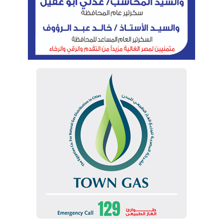
وشركات حكومية تمثل كافة مجالات صناعة الغاز الطبيعى
من انتاج ونقل وتوزيع.
وأشار الملا، إلى أن المنتدى سيعقد اجتماعه الوزاري
السادس الأسبوع المقبل و يضم حالياً 8 دول اعضاء بعد
انضمام فرنسا بالاضافة إلى المراقبين من البنك الدولى
والاتحاد الاوروبى و الولايات المتحدة الامريكية .