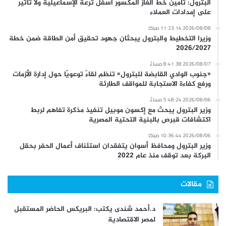
البترول: تأمين خط الغاز المكسور أسفل ترعة الإسماعيلية ولا تأثير
على إمدادات العملاء
2026/08/08 11:23:14 صباحًا
وزيرا التخطيط والبترول يبحثان جهود تحقيق أمن الطاقة ضمن خطة
2026/2027
2026/08/07 8:41:38 مساءً
«جنوب الوادي القابضة للبترول» تنظم لقاءً توعويًا حول إدارة الأزمات
ورفع كفاءة الاستجابة للمواقف الطارئة
2026/08/06 5:48:24 مساءً
وزير البترول يبحث مع إكسون موبيل تنفيذ مذكرة تفاهم لربط
اكتشافات قبرص بالبنية التحتية المصرية
2026/08/06 10:36:44 صباحًا
وزير البترول ومحافظ أسوان يتفقدان استئناف أعمال الحفر بحقل
البركة بعد توقف منذ عام 2022
مقالات
د.أحمد شندى يكتب: البريكس الحاضر المستقبل
لمصر الاقتصادية