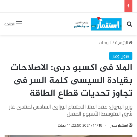
رئيس القابضة للبتروكيماويات يتفقد مصنع ووتك لإنتاج الواح MDF الخشبية من قش الأرز
بحث عن
القائمة
الرئيسية
/
ألبومات
بترول وغاز
الملا فى اكسبو دبى: الاصلاحات
بقيادة السيسى كلمة السر فى
تجاوز تحديات قطاع الطاقة
وزير البترول: عقد الملا الاجتماع الوزارى السادس لمنتدى غاز
شرق المتوسط الأسبوع المقبل
استثمار مصر
2021/11/18 11:22:50 صباحًا