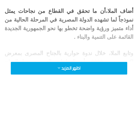
أضاف الملا،أن ما تحقق في القطاع من نجاحات يمثل
نموذجاً لما تشهده الدولة المصرية في المرحلة الحالية من
أداء متميز ورؤية واضحة تخطو بها نحو الجمهورية الجديدة
القائمة على التنمية والبناء .
وتابع الملا، خلال ندوة حوارية بالجناح المصرى بمعرض
اكسبو دبى 2020، أن النجاحات التى يعرضها الجناح
اظهر المزيد
المصرى في هذا المحفل الدولى تعكس بشكل فريد
التطور في مصر على مر التاريخ وصولا للجمهورية
الجديدة، مشيرا إلى أن الحضور المكثف للزائرين بالجناح
يعكس أهميته الكبيرة وتميزه بين كافة الاجنحة المشاركة
باكسبو 2020 دبي.
وخلال الندوة الحوارية التي جاءت تحت عنوان ” منتدى غاز
شرق المتوسط .. قصة نجاح تدعم الاستفادة من مقومات