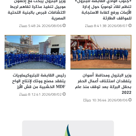
«جنوب الوادي القابضة للبترول»
وزير البترول يبحث مع إكسون
تنظم لقاءً توعويًا حول إدارة
موبيل تنفيذ مذكرة تفاهم لربط
الأزمات ورفع كفاءة الاستجابة
اكتشافات قبرص بالبنية التحتية
للمواقف الطارئة
المصرية
2026/08/07 8:41:38 مساءً
2026/08/06 5:48:24 مساءً
وزير البترول ومحافظ أسوان
رئيس القابضة للبتروكيماويات
يتفقدان استئناف أعمال الحفر
يتفقد مصنع ووتك لإنتاج الواح
بحقل البركة بعد توقف منذ عام
MDF الخشبية من قش الأرز
2022
2026/08/02 8:12:41 مساءً
2026/08/06 10:36:44 صباحًا