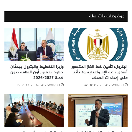
موضوعات ذات صلة
الوسوم
الرئيس السيسى
معرض إكسبو دبى
منتدى غاز شرق المتوسط
وزير البترول
نسخ الرابط
البترول: تأمين خط الغاز المكسور
وزيرا التخطيط والبترول يبحثان
أسفل ترعة الإسماعيلية ولا تأثير
جهود تحقيق أمن الطاقة ضمن
على إمدادات العملاء
خطة 2026/2027
2026/08/08 10:02:23 مساءً
2026/08/08 11:23:14 صباحًا