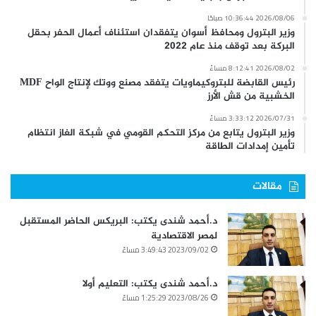
2026/08/06 10:36:44 صباحًا
وزير البترول ومحافظ أسوان يتفقدان استئناف أعمال الحفر بحقل
البركة بعد توقف منذ عام 2022
2026/08/02 8:12:41 مساءً
رئيس القابضة للبتروكيماويات يتفقد مصنع ووتك لإنتاج الواح MDF
الخشبية من قش الأرز
2026/07/31 3:33:12 مساءً
وزير البترول يتابع من مركز التحكم القومي في شبكة الغاز انتظام
تأمين إمدادات الطاقة
مقالات
د.أحمد شندى يكتب: البريكس الحاضر المستقبل
لمصر الاقتصادية
2023/09/02 3:49:43 مساءً
د.أحمد شندى يكتب: التعليم أولا
2023/08/26 1:25:29 مساءً