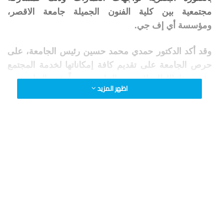
مجتمعية بين كلية الفنون الجميلة جامعة الاقصر،
ومؤسسة أي إف جي.
وقد أكد الدكتور حمدي محمد حسين رئيس الجامعة، على
حرص الجامعة على تقديم كافة إمكاناتها لخدمة المجتمع
وفي هذا الإطار لا تدخر الجامعة جهداً في التعاون مع
اظهر المزيد
المؤسسات التنموية، والمدنية في تحقيق هذا الهدف،
مشيرًا ً إلى أن توقيع هذا البروتوكول يدعم المواهب
الشابة في الاستفادة خبراتهم فى تطوير البيئة.
وأضافت هناء حلمي الرئيس التنفيذي لمؤسسة أي إف جي
أنها لاحظت اهتمام واضح من إدارة الجامعة والكلية
انعكس على مدى اهتمام وحرص السادة أعضاء هيئة
التدريس والهيئة المعاونة في دعم وتشجيع الطلاب
للوصول إلى مخرجات فنية متميزة تعبر عن مدى قدرتهم
الفنية والثقافية في التعبير عن هويتهم البصرية والثقافية