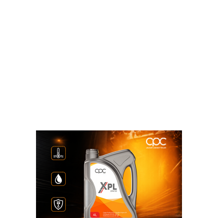
ومدى انتمائهم لمجتمعهم.
ووجه الدكتور أحمد محيى حمزة عميد الكلية الشكر
والتقدير إلى الأستاذة هناء حلمي الرئيس التنفيذي لشركة
أي إف جي؛ لدعمها للمواهب الشابة وتقديم الجوائز المالية
و التي بدورها كانت بمثابة التشجيع و التحفيز لمواهبهم
المتميزة ، كما قدم الشكر والتقدير إلى السادة أعضاء هيئة
التدريس والهيئة المعاونة والتي كان لها دور فعال في
متابعة مراحل تصميم هذه الرسومات وخروجها إلى النور
منهم الدكتور قرشي سعدي وكيل الكلية لشئون الدراسات
العليا والبحوث السابق، والدكتورة جهاد شريت رئيس قسم
الديكور، والدكتورة سلوى الطاهر المدرس بقسم النحت
والسيد محمد جمال، المدرس المساعد بقسم الجرافيك و
السيد حامد مصطفى المدرس المساعد بقسم النحت و
السيد ناجح أحمد محمود المعيد بقسم التصوير.