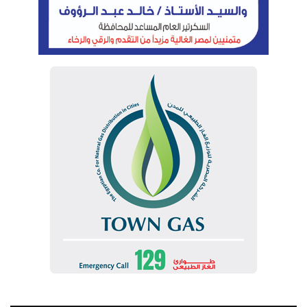
الإعلان عن الفائزين بجوائز المسابقة الفنية لتصميم جداريات واجهات
العمارات في إسنا
اقرأ أيضا:
وزير البترول ينعي المهندس عبدالخالق عياد رئيس لجنة
الطاقة بمجلس الشيوخ