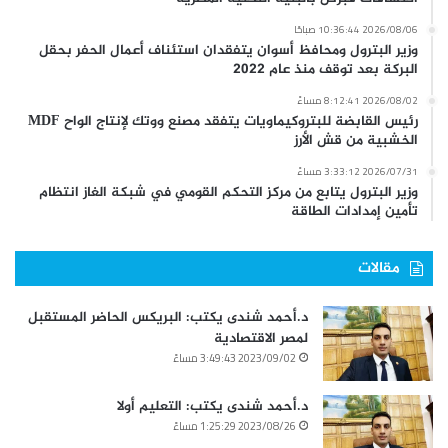
2026/08/06 10:36:44 صباحًا
وزير البترول ومحافظ أسوان يتفقدان استئناف أعمال الحفر بحقل
البركة بعد توقف منذ عام 2022
2026/08/02 8:12:41 مساءً
رئيس القابضة للبتروكيماويات يتفقد مصنع ووتك لإنتاج الواح MDF
الخشبية من قش الأرز
2026/07/31 3:33:12 مساءً
وزير البترول يتابع من مركز التحكم القومي في شبكة الغاز انتظام
تأمين إمدادات الطاقة
مقالات
د.أحمد شندى يكتب: البريكس الحاضر المستقبل
لمصر الاقتصادية
2023/09/02 3:49:43 مساءً
د.أحمد شندى يكتب: التعليم أولا
2023/08/26 1:25:29 مساءً