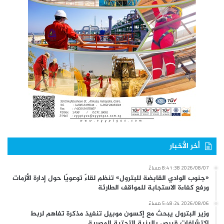
أخر الأخبار
2026/08/07 8:41:38 مساءً
«جنوب الوادي القابضة للبترول» تنظم لقاءً توعويًا حول إدارة الأزمات
ورفع كفاءة الاستجابة للمواقف الطارئة
2026/08/06 5:48:24 مساءً
وزير البترول يبحث مع إكسون موبيل تنفيذ مذكرة تفاهم لربط
اكتشافات قبرص بالبنية التحتية المصرية