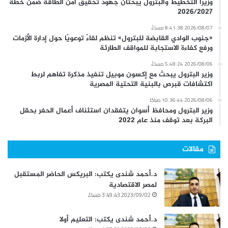
وزيرا التخطيط والبترول يبحثان جهود تحقيق أمن الطاقة ضمن خطة
2026/2027
2026/08/07 8:41:38 مساءً
«جنوب الوادي القابضة للبترول» تنظم لقاءً توعويًا حول إدارة الأزمات
ورفع كفاءة الاستجابة للمواقف الطارئة
2026/08/06 5:48:24 مساءً
وزير البترول يبحث مع إكسون موبيل تنفيذ مذكرة تفاهم لربط
اكتشافات قبرص بالبنية التحتية المصرية
2026/08/06 10:36:44 صباحًا
وزير البترول ومحافظ أسوان يتفقدان استئناف أعمال الحفر بحقل
البركة بعد توقف منذ عام 2022
مقالات
د.أحمد شندى يكتب: البريكس الحاضر المستقبل
لمصر الاقتصادية
2023/09/02 3:49:43 مساءً
د.أحمد شندى يكتب: التعليم أولا