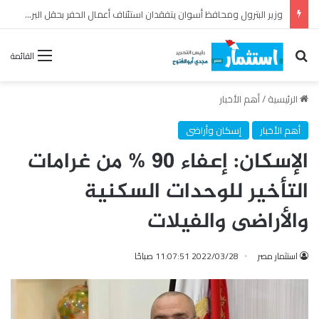
رئيس القابضة للبتروكيماويات يتفقد مصنع ووتك لإنتاج الواح MDF الخشبية من قش الأرز
بحث عن
القائمة
الرئيسية
/
أهم الأخبار
أهم الأخبار
إسكان وأراضى
الإسكان: إعفاء 90 % من غرامات
التأخير للوحدات السكنية
والأراضى والفيلات
استثمار مصر
2022/03/28 11:07:51 صباحًا