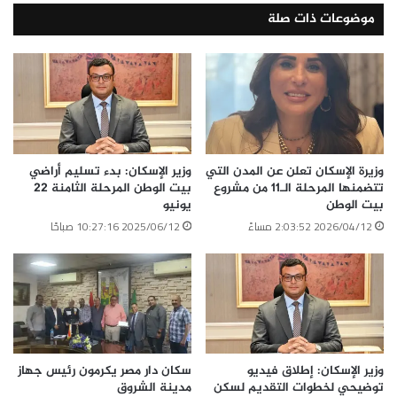
موضوعات ذات صلة
وزيرة الإسكان تعلن عن المدن التي
وزير الإسكان: بدء تسليم أراضي
تتضمنها المرحلة الـ11 من مشروع
بيت الوطن المرحلة الثامنة 22
بيت الوطن
يونيو
2026/04/12 2:03:52 مساءً
2025/06/12 10:27:16 صباحًا
وزير الإسكان: إطلاق فيديو
سكان دار مصر يكرمون رئيس جهاز
توضيحي لخطوات التقديم لسكن
مدينة الشروق