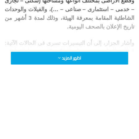
وقطع الأراضى بمختلف أنواعها ومساحتها (سكنى – تجارى
– خدمى – استثمارى – صناعى – …)، والفيلات والوحدات
الشاطئية المقامة بمعرفة الهيئة، وذلك لمدة 3 أشهر من
تاريخ الإعلان بالصحف اليومية.
وأشار الجزار، إلى أن التيسيرات تسرى فى الحالات الآتية:
الحالات السارى تخصيصها، والحالات التى صدر لها قرارات
اظهر المزيد
بالإلغاء لعدم سداد المستحقات المالية وما زالت فى حوزة
العميل ولم يتم تخصيصها للغير.
وأضافت الوزارة، وتطبق التيسيرات بالشروط التالية:
الالتزام بالتوقيتات المحددة للتنفيذ، والتنازل عن جميع
الدعاوى المرفوعة على الهيئة أو الأجهزة، ولا تسرى هذه
التيسيرات على الأراضى المخصصة بنظام الشراكة،
والأراضى التى تم إلغاؤها وسحبها وأصبحت فى حوزة
الجهاز.