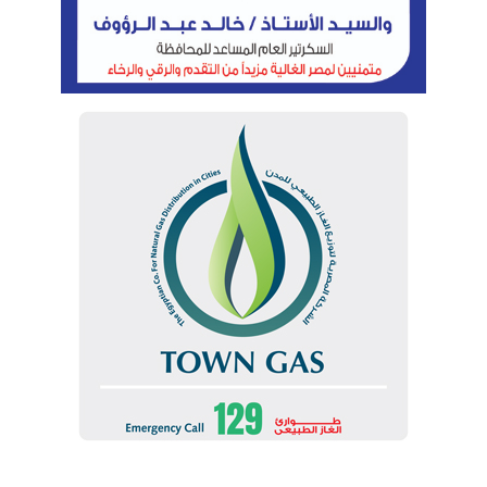
بالتزامن مع استضافة مصر قمة تغير المناخ COP27.
وقد تم توقيع مذكرات التفاهم مع شركات عالمية منها
سكاتك النرويجية وتحالف أبو ظبى لطاقة المستقبل
“مصدر الإماراتية” وحسن علام للمرافق وتحالف توتال
إيرن الفرنسية وإنارة كابيتال المصرية وميرسك الدنماركية
وتحالف EDF الفرنسى وزيرو ويست المصرية وأخيرا أميا
باور الإماراتية، وجميعها شركات عالمية رائدة فى مجال
الطاقة النظيفة والمتجددة.