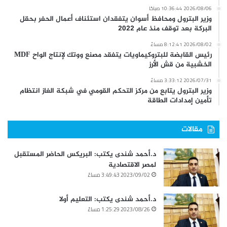
2026/08/06 10:36:44 صباحًا
وزير البترول ومحافظ أسوان يتفقدان استئناف أعمال الحفر بحقل
البركة بعد توقف منذ عام 2022
2026/08/02 8:12:41 مساءً
رئيس القابضة للبتروكيماويات يتفقد مصنع ووتك لإنتاج الواح MDF
الخشبية من قش الأرز
2026/07/31 3:33:12 مساءً
وزير البترول يتابع من مركز التحكم القومي في شبكة الغاز انتظام
تأمين إمدادات الطاقة
مقالات
د.أحمد شندى يكتب: البريكس الحاضر المستقبل
لمصر الاقتصادية
2023/09/02 3:49:43 مساءً
د.أحمد شندى يكتب: التعليم أولا
2023/08/26 1:25:29 مساءً