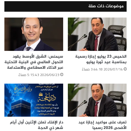
موضوعات ذات صلة
الوسوم
استثمار مصر
اقتصادية قناة السويس
الهيدروجين الأخضر
الخميس 23 يوليو إجازة رسمية
سيمنس: الشرق الأوسط يقود
نسخ الرابط
بمناسبة عيد ثورة يوليو
التحول العالمي في البنية التحتية
عبر الذكاء الاصطناعي والاستدامة
2026/07/14 3:44:18 مساءً
2026/06/23 5:15:43 مساءً
تعرف على مواعيد إجازة عيد
دار الإفتاء تعلن الإثنين أول أيام
الأضحى 2026 رسميا
شهر ذي الحجة