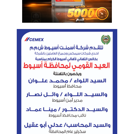
وأشارت المنطقة الاقتصادية إلى المقومات والإمكانات
التى تمتلكها من موقع جغرافى مميز وموانئ محورية
مطلة على البحرين الأحمر والمتوسط، وكذلك مناطقها
الصناعية والحوافز الاستثمارية التى تؤهلها لأن تكون مركزا
محوريا إقليميا لأغراض تموين السفن والتصدير للأسواق
الخارجية،حيث تقوم جميع الشركات حاليا بإجراء دراسات
الجدوى للمشروعات تفصيليا لتوقيع العقود والإعلان عنها