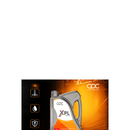
مليارات دولار، فى حال تنفيذ هذه العقود وتوافق الهيئة
والشركات على دراسات الجدوى، حيث تستهدف المنطقة
توطين هذا النوع من الصناعات فى مناطقها المتكاملة
بالسخنة وشرق بورسعيد، ويتم الاستعداد حاليا لإقامة هذه
المشروعات بالسخنة، لجاهزيتها كمنطقة صناعية فضلا عن
قربها لميناء السخنة أكبر موانئ البحر الأحمر، وما تشهده
الميناء من أعمال تطوير ضخمة تؤهله لاستقطاب العديد
من الاستثمارات وتسهيل عمليات الاستيراد والتصدير.