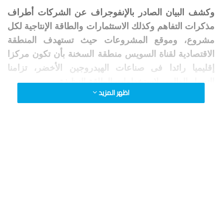
وكشف البيان الصادر بالإنفوجراف عن الشركات أطراف
مذكرات التفاهم وكذلك الاستثمارات والطاقة الإنتاجية لكل
مشروع، وموقع المشروعات حيث تستهدف المنطقة
الاقتصادية لقناة السويس منطقة السخنة بأن تكون مركزا
إقليميا رائدا فى صناعات الهيدروجين الأخضر، تزامنا
التحول العالمى لاستخدامات الطاقة النظيفة.
اظهر المزيد
وقد قامت المنطقة الاقتصادية لقناة السويس بتوقيع 6
مذكرات تفاهم خلال مارس وإبريل ومايو 2022، مع كبرى
الشركات والتحالفات العالمية الرائدة والعاملة فى مجالات
الطاقة المتجددة والنظيفة.
مشروعات الهيدروجين الأخضر
وفى ذات السياق، كشف البيان عن استثمارات مشروعات
الهيدروجين الأخضر بالسخنة والتى ستبلغ أكثر من 10