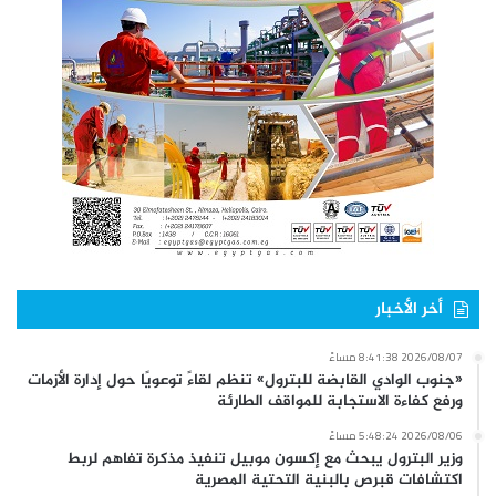
أخر الأخبار
2026/08/07 8:41:38 مساءً
«جنوب الوادي القابضة للبترول» تنظم لقاءً توعويًا حول إدارة الأزمات
ورفع كفاءة الاستجابة للمواقف الطارئة
2026/08/06 5:48:24 مساءً
وزير البترول يبحث مع إكسون موبيل تنفيذ مذكرة تفاهم لربط
اكتشافات قبرص بالبنية التحتية المصرية