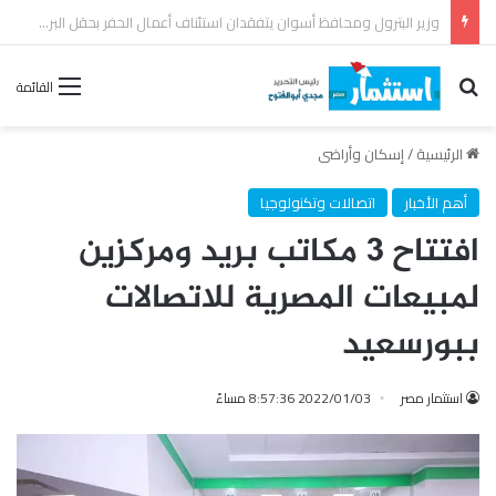
رئيس القابضة للبتروكيماويات يتفقد مصنع ووتك لإنتاج الواح MDF الخشبية من قش الأرز
بحث عن
القائمة
الرئيسية
/
إسكان وأراضى
أهم الأخبار
اتصالات وتكنولوجيا
افتتاح 3 مكاتب بريد ومركزين
لمبيعات المصرية للاتصالات
ببورسعيد
استثمار مصر
2022/01/03 8:57:36 مساءً