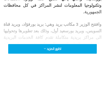
وتكنولوجيا المعلومات لنشر المراكز في كل محافظات
الجمهورية.
وافتتح الوزير 3 مكاتب بريد وهي: بريد بورفؤاد، وبريد قناة
السويس، وبريد بورسعيد أول، وذلك بعد تطويرها وتحوليها
الى مراكز بريدية متكاملة تقدم كافة الخدمات البريدية
وفق احدث النظم التقنيه، الى جانب تقديم خدمات بوابة
اظهر المزيد
مصر الرقمية التى تصل الى أكثر من 100 خدمة في كافة
القطاعات.
وصرح الدكتور/ شريف فاروق رئيس مجلس ادارة الهيئة
القومية للبريد بأن معدلات الإنجاز فى خطة تطوير مكاتب
البريد على مستوى الجمهورية تسير أعلى من المعدلات
الزمنية المقررة حيث انه في النصف الثاني من شهر يناير
القادم سوف يتم الانتهاء من تطوير 3242 مكتب بريد على
مستوى الجمهورية بنسبة انجاز تصل الى 77٪.