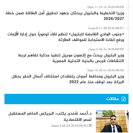
2026/08/08 11:23:14 صباحًا
وزيرا التخطيط والبترول يبحثان جهود تحقيق أمن الطاقة ضمن خطة
2026/2027
2026/08/07 8:41:38 مساءً
«جنوب الوادي القابضة للبترول» تنظم لقاءً توعويًا حول إدارة الأزمات
ورفع كفاءة الاستجابة للمواقف الطارئة
2026/08/06 5:48:24 مساءً
وزير البترول يبحث مع إكسون موبيل تنفيذ مذكرة تفاهم لربط
اكتشافات قبرص بالبنية التحتية المصرية
2026/08/06 10:36:44 صباحًا
وزير البترول ومحافظ أسوان يتفقدان استئناف أعمال الحفر بحقل
البركة بعد توقف منذ عام 2022
مقالات
د.أحمد شندى يكتب: البريكس الحاضر المستقبل
لمصر الاقتصادية
2023/09/02 3:49:43 مساءً