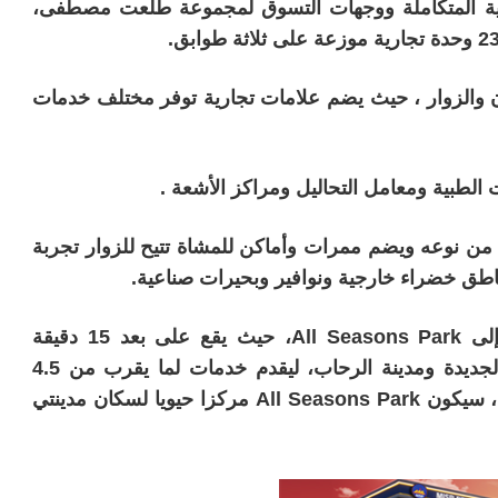
حدث المراكز التجارية المتكاملة ووجهات التسوق لمجموعة طلعت مصطفى،
وجهة مميزة للسكان والزوار ، حيث يضم علامات تجارية توفر مختلف خدمات
الطبية ومعامل التحاليل ومراكز الأشعة .
د من نوعه ويضم ممرات وأماكن للمشاة تتيح للزوار تجربة
اطق خضراء خارجية ونوافير وبحيرات صناعية.
ويمكن لسكان مدينتي والزوار الوصول بسهولة إلى All Seasons Park، حيث يقع على بعد 15 دقيقة
بالسيارة من القاهرة الجديدة والعاصمة الإدارية الجديدة ومدينة الرحاب، ليقدم خدمات لما يقرب من 4.5
مليون نسمة من سكان تلك المناطق.وعند الافتتاح، سيكون All Seasons Park مركزا حيويا لسكان مدينتي