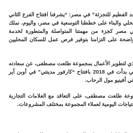
د الفطيم للتجزئة” في مصر: “يشرفنا افتتاح الفرع الثاني
حلي والبناء على خططنا التوسعية في مصر، واليوم، نملك
ماركت في مصر كجزء من مهمتنا المتواصلة والمتطورة لخدمة
واضحة على التزامنا بتوفير فرص عمل للسكان المحليين
يذي لتطوير الأعمال بمجموعة طلعت مصطفى، عن سعادته
بتطوير الشراكة مع “ماجد الفطيم للتجزئة”، والتي بدأت في 2018 بافتتاح “كارفور مدينتي” في أوبن آير
عة طلعت مصطفى، على التعاقد مع العلامات التجارية
احتياجات اليومية لعملاء المجموعة بمختلف المشروعات.