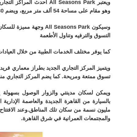
ويعتبر All Seasons Park أ
وهو مقام على مساحة 54 ألف متر مربع، ويضم 230 وحدة تجارية موزعة على ثلاثة طوابق.
وسيكون All Seasons Park 
التسوق والترفيه وتناول الأطعمة
كما يوفر مختلف الخدمات الطبية من خلال العيادات 
ويتميز المركز التجاري الجديد بطراز معماري فري
تسوق ممتعة ومريحة. كما يضم المركز التجاري من
والمجتمعات العمرانية في شرق القاهرة.