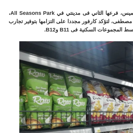
افتتحت شركة «ماجد الفطيم للتجزئة»، اليوم الخميس، فرعها الثاني فى مدينتي في All Seasons Park،
مصطفى، لتؤكد كارفور مجددا على التزامها بتوفير تجارب
مجموعات السكنية فى B11 وB12.