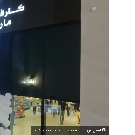
افتتاح فرع كارفور بمدينتى فى All Seasons Park