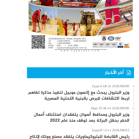
أخر الأخبار
2026/08/06 5:48:24 مساءً
وزير البترول يبحث مع إكسون موبيل تنفيذ مذكرة تفاهم
لربط اكتشافات قبرص بالبنية التحتية المصرية
2026/08/06 10:36:44 صباحًا
وزير البترول ومحافظ أسوان يتفقدان استئناف أعمال
الحفر بحقل البركة بعد توقف منذ عام 2022
2026/08/02 8:12:41 مساءً
رئيس القابضة للبتروكيماويات يتفقد مصنع ووتك لإنتاج