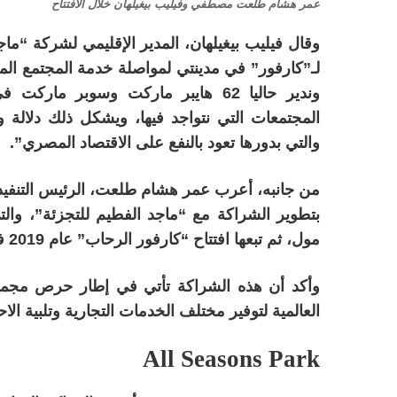
عمر هشام طلعت مصطفي وفيليب بيغيلهان خلال الافتتاح
وقال فيليب بيغيلهان، المدير الإقليمي لشركة “ماج
لـ”كارفور” في مدينتي لمواصلة خدمة المجتمع الم
وندير حاليا 62 هايبر ماركت وسوبر 
المجتمعات التي نتواجد فيها، ويشكل ذلك دلالة 
والتي بدورها تعود بالنفع على الاقتصاد المصري”.
من جانبه، أعرب عمر هشام طلعت، الرئيس التنف
مول، ثم تبعها افتتاح “كارفور الرحاب” عام 2019 في أفينيو مول الرحاب.
وأكد أن هذه الشراكة تأتي في إطار حرص مجمو
العالمية لتوفير مختلف الخدمات التجارية وتلبية ال
All Seasons Park