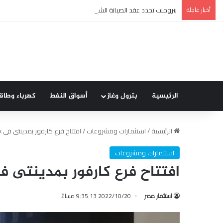
أخبار عاجلة
بترومنت تجدد عقد الصيانة الشاملة مع شركة أنربك لمدة ثلاث سنوا
الرئيسية
بترول وغاز
أسواق النفط
كهرباء وطاق
الرئيسية
/
استثمارات ومشروعات
/
افتتاح فرع كارفور بمدينتى فى All Seasons Park
استثمارات ومشروعات
افتتاح فرع كارفور بمدينتى فى  Seasons Park
استثمار مصر
2022/10/20 9:35:13 مساءً