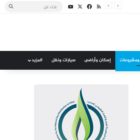
‫X
فيسبوك
ملخص الموقع RSS
‫YouTube
بحث
عن
 ومشروعات
إسكان وأراضى
سيارات ونقل
المزيد