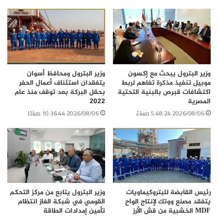
وزير البترول يبحث مع إكسون
وزير البترول ومحافظ أسوان
موبيل تنفيذ مذكرة تفاهم لربط
يتفقدان استئناف أعمال الحفر
اكتشافات قبرص بالبنية التحتية
بحقل البركة بعد توقف منذ عام
المصرية
2022
2026/08/06 5:48:24 مساءً
2026/08/06 10:36:44 صباحًا
رئيس القابضة للبتروكيماويات
وزير البترول يتابع من مركز التحكم
يتفقد مصنع ووتك لإنتاج الواح
القومي في شبكة الغاز انتظام
MDF الخشبية من قش الأرز
تأمين إمدادات الطاقة