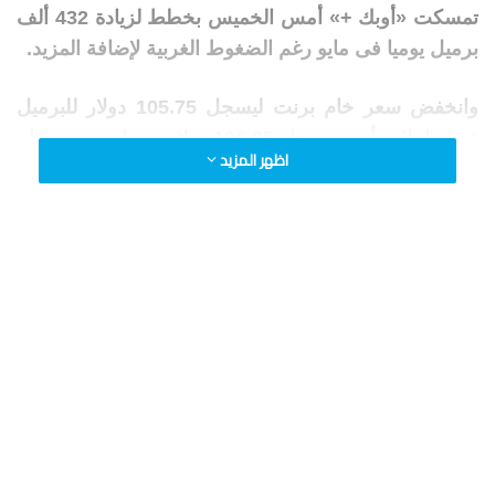
تمسكت «أوبك +» أمس الخميس بخطط لزيادة 432 ألف
برميل يوميا فى مايو رغم الضغوط الغربية لإضافة المزيد.
وانخفض سعر خام برنت ليسجل 105.75 دولار للبرميل
فى تعاملات أمس سجل 108.25 دولار، وتراجع سعر خام
اظهر المزيد
غرب تكساس الأمريكى إلى 101 دولار وفى تداول أمس
سجل 102.29 دولار للبرميل، وانخفض خام أوبك إلى
107.74 دولار للبرميل وفى تعاملات أمس سجل 110.05
دولار للبرميل.
المصدر: وكالات