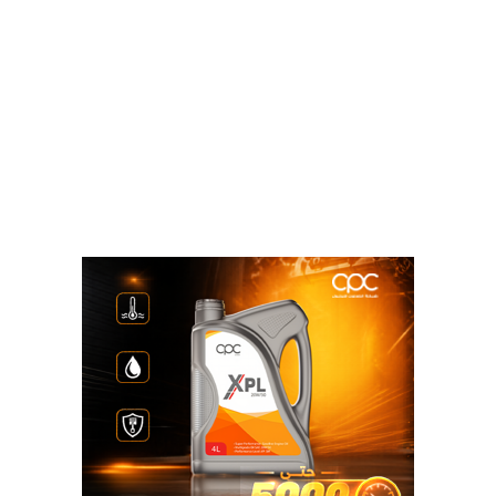
الوسوم
أسعار البترول
أوبك
الاحتياطى الأمريكى من البترول
البترول
انخفاض أسعا البترول
خام برنت
نسخ الرابط