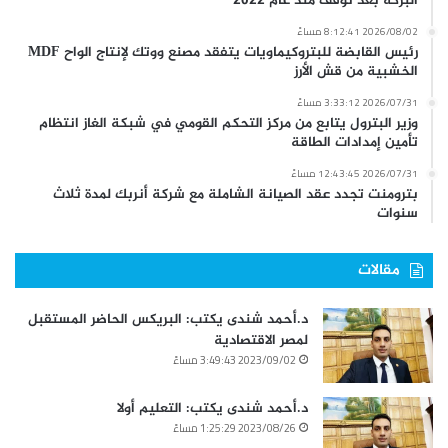
البركة بعد توقف منذ عام 2022
2026/08/02 8:12:41 مساءً
رئيس القابضة للبتروكيماويات يتفقد مصنع ووتك لإنتاج الواح MDF
الخشبية من قش الأرز
2026/07/31 3:33:12 مساءً
وزير البترول يتابع من مركز التحكم القومي في شبكة الغاز انتظام
تأمين إمدادات الطاقة
2026/07/31 12:43:45 مساءً
بترومنت تجدد عقد الصيانة الشاملة مع شركة أنربك لمدة ثلاث
سنوات
مقالات
د.أحمد شندى يكتب: البريكس الحاضر المستقبل
لمصر الاقتصادية
2023/09/02 3:49:43 مساءً
د.أحمد شندى يكتب: التعليم أولا
2023/08/26 1:25:29 مساءً