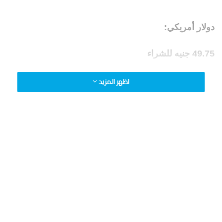
دولار أمريكي:
49.75 جنيه للشراء
49.85 جنيه للبيع
اظهر المزيد
اليورو:
55.77 جنيه للشراء
56.31 جنيه للبيع