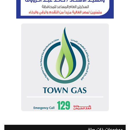
130.60 جنيه للشراء
132.22 جنيه للبيع
موضوعات ذات صلة