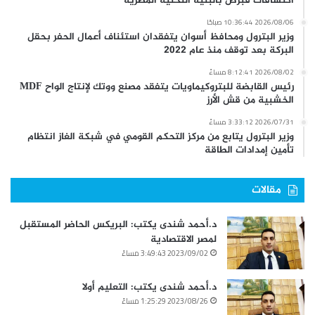
اكتشافات قبرص بالبنية التحتية المصرية
2026/08/06 10:36:44 صباحًا
وزير البترول ومحافظ أسوان يتفقدان استئناف أعمال الحفر بحقل
البركة بعد توقف منذ عام 2022
2026/08/02 8:12:41 مساءً
رئيس القابضة للبتروكيماويات يتفقد مصنع ووتك لإنتاج الواح MDF
الخشبية من قش الأرز
2026/07/31 3:33:12 مساءً
وزير البترول يتابع من مركز التحكم القومي في شبكة الغاز انتظام
تأمين إمدادات الطاقة
مقالات
د.أحمد شندى يكتب: البريكس الحاضر المستقبل
لمصر الاقتصادية
2023/09/02 3:49:43 مساءً
د.أحمد شندى يكتب: التعليم أولا
2023/08/26 1:25:29 مساءً