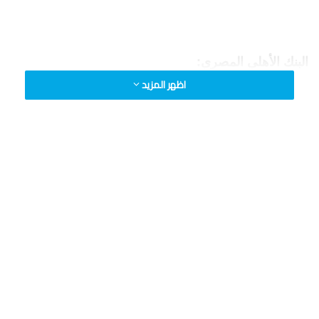
البنك الأهلى المصرى:
اظهر المزيد
47.55 جنيه للشراء
47.65 جنيه للبيع.
بنك مصر:
47.62 جنيه للشراء.
47.72 جنيه للبيع.