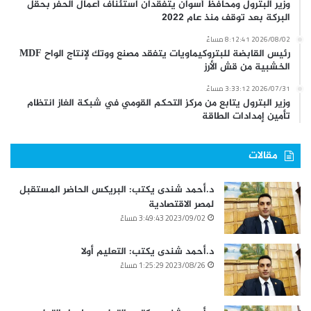
وزير البترول ومحافظ أسوان يتفقدان استئناف أعمال الحفر بحقل
البركة بعد توقف منذ عام 2022
2026/08/02 8:12:41 مساءً
رئيس القابضة للبتروكيماويات يتفقد مصنع ووتك لإنتاج الواح MDF
الخشبية من قش الأرز
2026/07/31 3:33:12 مساءً
وزير البترول يتابع من مركز التحكم القومي في شبكة الغاز انتظام
تأمين إمدادات الطاقة
مقالات
د.أحمد شندى يكتب: البريكس الحاضر المستقبل
لمصر الاقتصادية
2023/09/02 3:49:43 مساءً
د.أحمد شندى يكتب: التعليم أولا
2023/08/26 1:25:29 مساءً