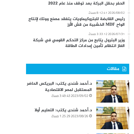
الحفر بحقل البركة بعد توقف منذ عام 2022
2026/08/02 8:12:41 مساءً
رئيس القابضة للبتروكيماويات يتفقد مصنع ووتك لإنتاج
الواح MDF الخشبية من قش الأرز
2026/07/31 3:33:12 مساءً
وزير البترول يتابع من مركز التحكم القومي في شبكة
الغاز انتظام تأمين إمدادات الطاقة
مقالات
د.أحمد شندى يكتب: البريكس الحاضر
المستقبل لمصر الاقتصادية
2023/09/02 3:49:43 مساءً
د.أحمد شندى يكتب: التعليم أولا
2023/08/26 1:25:29 مساءً