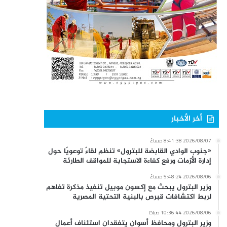
أخر الأخبار
2026/08/07 8:41:38 مساءً
«جنوب الوادي القابضة للبترول» تنظم لقاءً توعويًا حول
إدارة الأزمات ورفع كفاءة الاستجابة للمواقف الطارئة
2026/08/06 5:48:24 مساءً
وزير البترول يبحث مع إكسون موبيل تنفيذ مذكرة تفاهم
لربط اكتشافات قبرص بالبنية التحتية المصرية
2026/08/06 10:36:44 صباحًا
وزير البترول ومحافظ أسوان يتفقدان استئناف أعمال