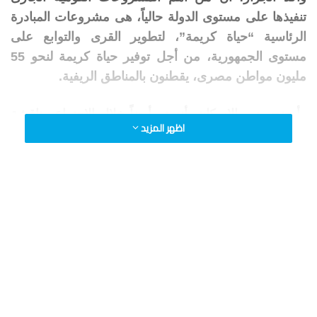
تنفيذها على مستوى الدولة حالياً، هى مشروعات المبادرة
الرئاسية “حياة كريمة”، لتطوير القرى والتوابع على
مستوى الجمهورية، من أجل توفير حياة كريمة لنحو 55
مليون مواطن مصرى، يقطنون بالمناطق الريفية.
وأوضح وزير الإسكان، أنه تم أيضاً خلال الاجتماع مناقشة
اظهر المزيد
استكمال المشروعات الجارية، ولا سيما مشروعات مياه
الشرب والصرف الصحى، وذلك من أجل توفير الخدمات
المختلفة للمواطن المصرى.
من جانبها قالت الدكتورة هالة السعيد، وزيرة التخطيط
والتنمية الاقتصادية، إن وزارة الإسكان يقع على عاتقها جهد
كبير في تنفيذ المشروعات السكنية والخدمية للمواطنين،
والتى تحقق جودة الحياة للمواطنين، وتوفر العديد من
فرص العمل.