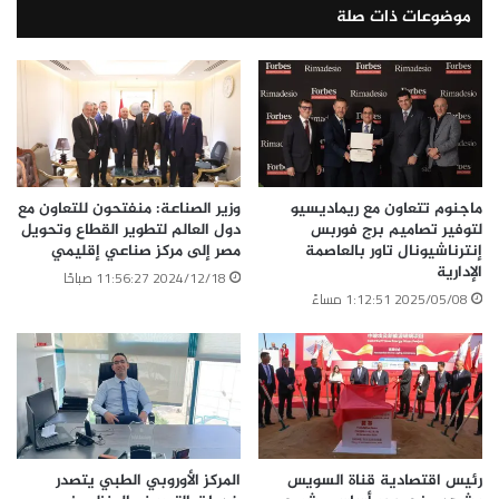
موضوعات ذات صلة
ماجنوم تتعاون مع ريماديسيو
وزير الصناعة: منفتحون للتعاون مع
لتوفير تصاميم برج فوربس
دول العالم لتطوير القطاع وتحويل
إنترناشيونال تاور بالعاصمة
مصر إلى مركز صناعي إقليمي
الإدارية
2024/12/18 11:56:27 صباحًا
2025/05/08 1:12:51 مساءً
رئيس اقتصادية قناة السويس
المركز الأوروبي الطبي يتصدر