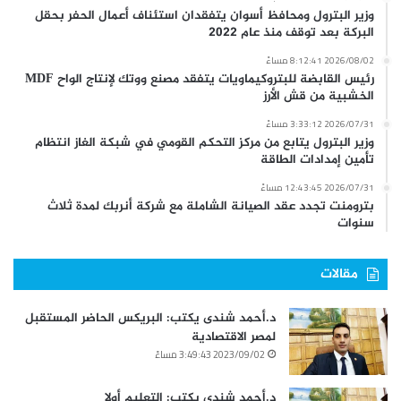
وزير البترول ومحافظ أسوان يتفقدان استئناف أعمال الحفر بحقل
البركة بعد توقف منذ عام 2022
2026/08/02 8:12:41 مساءً
رئيس القابضة للبتروكيماويات يتفقد مصنع ووتك لإنتاج الواح MDF
الخشبية من قش الأرز
2026/07/31 3:33:12 مساءً
وزير البترول يتابع من مركز التحكم القومي في شبكة الغاز انتظام
تأمين إمدادات الطاقة
2026/07/31 12:43:45 مساءً
بترومنت تجدد عقد الصيانة الشاملة مع شركة أنربك لمدة ثلاث
سنوات
مقالات
د.أحمد شندى يكتب: البريكس الحاضر المستقبل
لمصر الاقتصادية
2023/09/02 3:49:43 مساءً
د.أحمد شندى يكتب: التعليم أولا